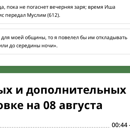
ца, пока не погаснет вечерняя заря; время Иша
ис передал Муслим (612).
 для моей общины, то я повелел бы им откладывать
или до середины ночи».
ых и дополнительных
вке на 08 августа
00:44