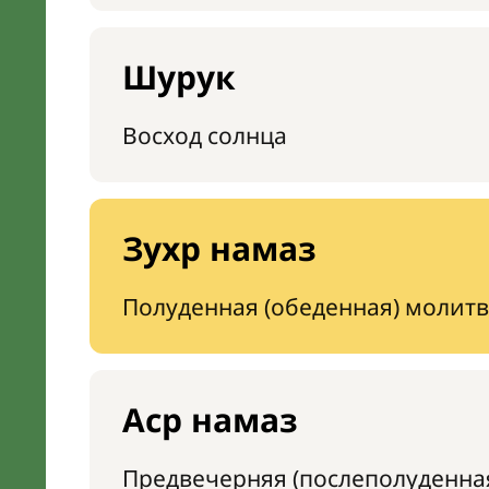
Шурук
Восход солнца
Зухр намаз
Полуденная (обеденная) молитв
Аср намаз
Предвечерняя (послеполуденна