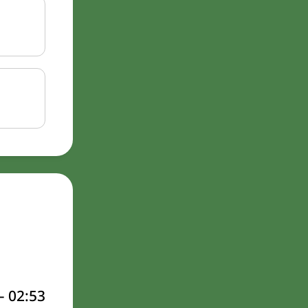
–
02:53