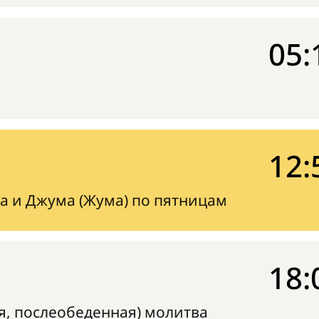
05:
12:
а и Джума (Жума) по пятницам
18:
я, послеобеденная) молитва