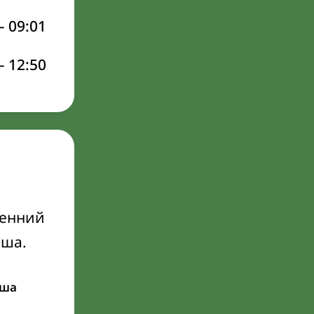
–
09:01
–
12:50
ренний
Иша.
ша