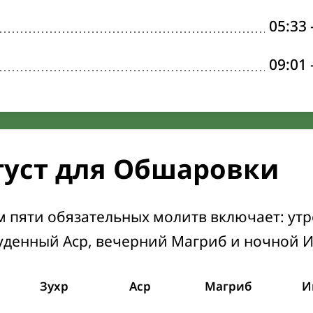
05:33
09:01
густ для Обшаровки
м пяти обязательных молитв включает: ут
уденный Аср, вечерний Магриб и ночной 
Зухр
Аср
Магриб
И