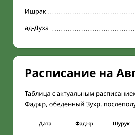
Ишрак
ад-Духа
Расписание на Ав
Таблица с актуальным расписание
Фаджр, обеденный Зухр, послепол
Дата
Фаджр
Шурук