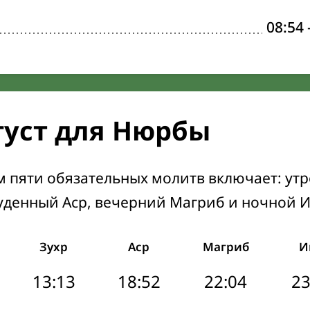
08:54
густ для Нюрбы
м пяти обязательных молитв включает: ут
уденный Аср, вечерний Магриб и ночной 
Зухр
Аср
Магриб
И
13:13
18:52
22:04
23