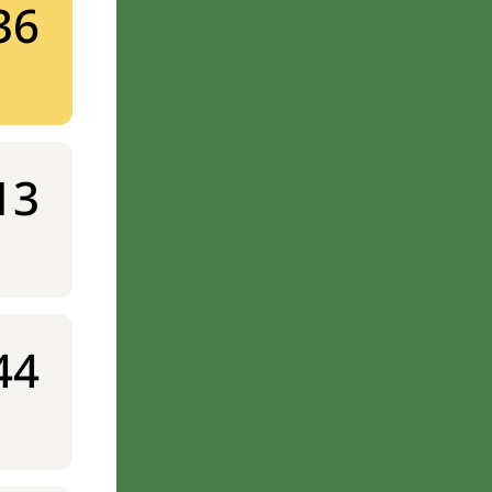
36
13
44