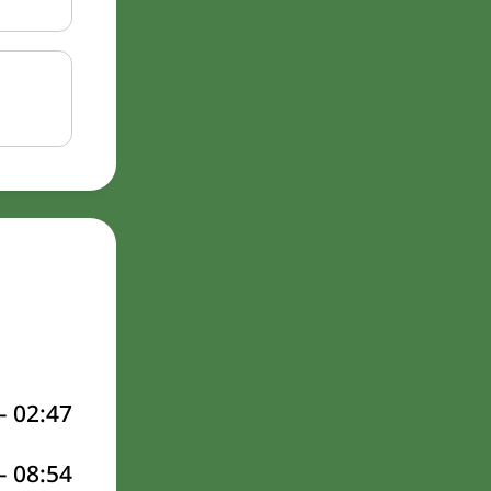
–
02:47
–
08:54