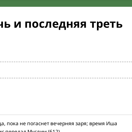
ь и последняя треть
ца, пока не погаснет вечерняя заря; время Иша
ис передал Муслим (612).