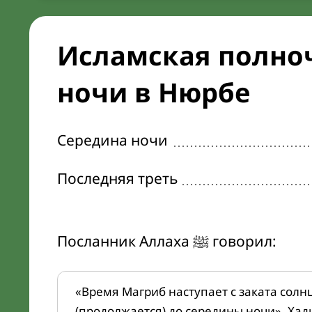
Исламская полноч
ночи в Нюрбе
Середина ночи
Последняя треть
Посланник Аллаха ﷺ говорил:
«Время Магриб наступает с заката солн
(продолжается) до середины ночи». Хад