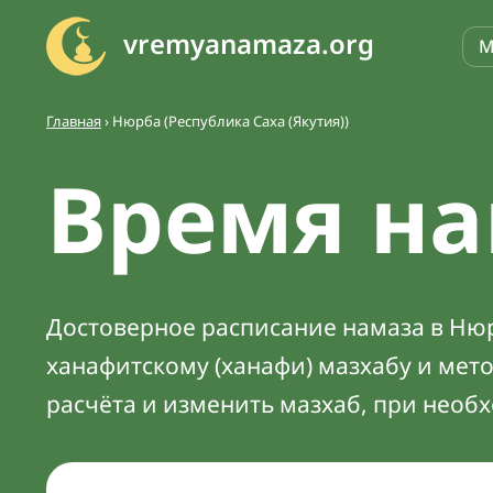
vremyanamaza.org
М
Главная
›
Нюрба (Республика Саха (Якутия))
Время на
Достоверное расписание намаза в Нюрб
ханафитскому (ханафи) мазхабу и мет
расчёта и изменить мазхаб, при необ