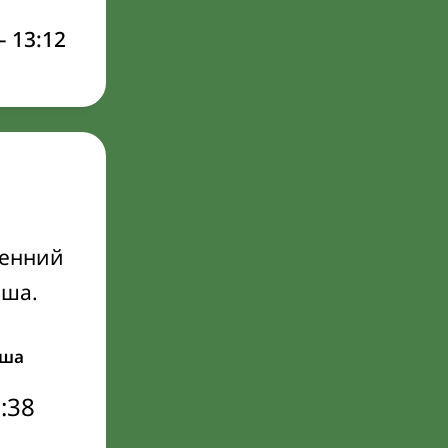
–
13:12
ренний
Иша.
ша
:38