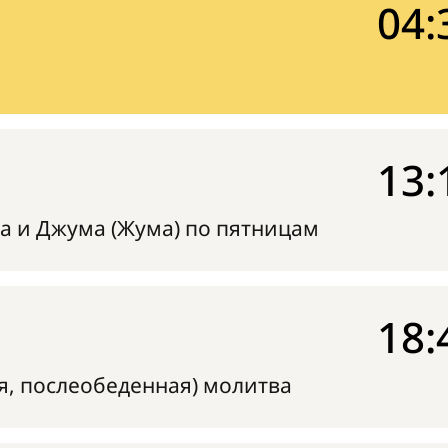
04:
13:
а и Джума (Жума) по пятницам
18:
я, послеобеденная) молитва