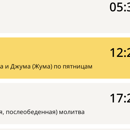
05:
12:
а и Джума (Жума) по пятницам
17:
я, послеобеденная) молитва