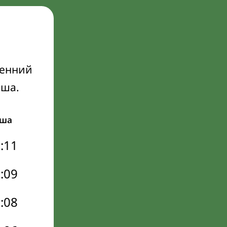
ренний
Иша.
ша
:11
:09
:08