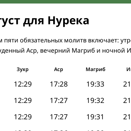
густ для Нурека
м пяти обязательных молитв включает: ут
уденный Аср, вечерний Магриб и ночной 
Зухр
Аср
Магриб
И
12:29
17:28
19:33
21
12:29
17:27
19:32
21
12:29
17:27
19:31
21