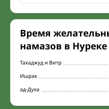
Время желательн
намазов в Нуреке 
Тахаджуд и Витр
Ишрак
ад-Духа