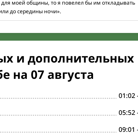
 для моей общины, то я повелел бы им откладывать
или до середины ночи».
ых и дополнительных
е на 07 августа
01:02
05:52
09:01