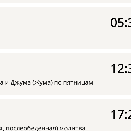
05:
12:
а и Джума (Жума) по пятницам
17:
я, послеобеденная) молитва