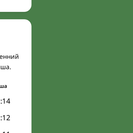
ренний
Иша.
ша
:14
:12