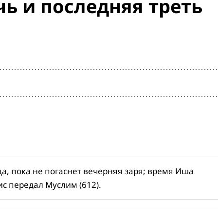
ь и последняя треть
ца, пока не погаснет вечерняя заря; время Иша
ис передал Муслим (612).