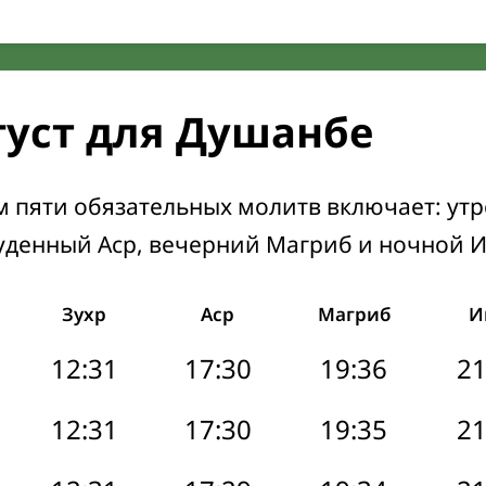
густ для Душанбе
м пяти обязательных молитв включает: ут
уденный Аср, вечерний Магриб и ночной 
Зухр
Аср
Магриб
И
12:31
17:30
19:36
21
12:31
17:30
19:35
21