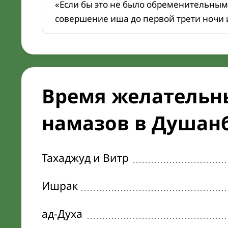
«Если бы это не было обременительным
совершение иша до первой трети ночи 
Время желательн
намазов в Душанб
Тахаджуд и Витр
Ишрак
ад-Духа