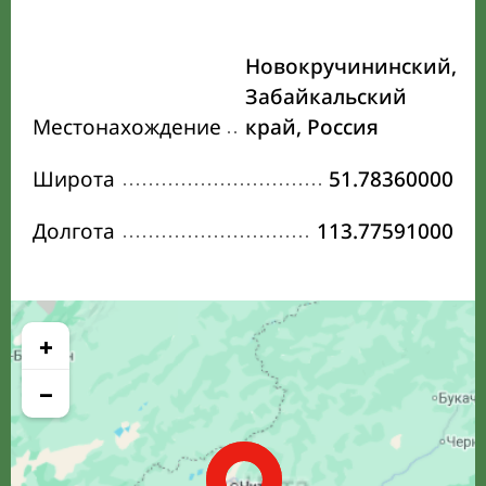
Новокручининский,
Забайкальский
Местонахождение
край, Россия
Широта
51.78360000
Долгота
113.77591000
+
−