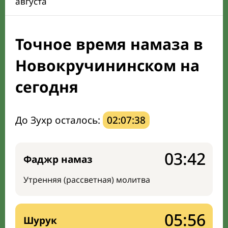
августа
Календарь рамадана
Точное время намаза в
Направление киблы
Новокручининском на
сегодня
До Зухр осталось:
02:07:37
03:42
Фаджр намаз
Утренняя (рассветная) молитва
05:56
Шурук