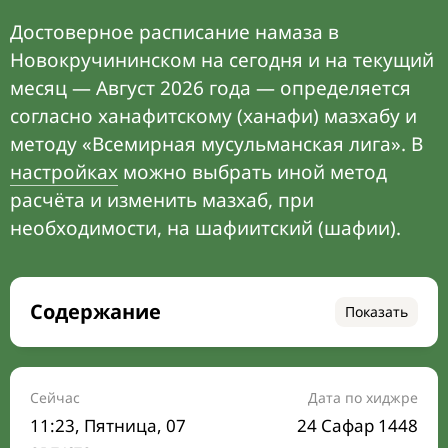
Достоверное расписание намаза в
Новокручининском на сегодня и на текущий
месяц — Август 2026 года — определяется
согласно ханафитскому (ханафи) мазхабу и
методу «Всемирная мусульманская лига». В
настройках
можно выбрать иной метод
расчёта и изменить мазхаб, при
необходимости, на шафиитский (шафии).
Содержание
Показать
Время намаза на сегодня
Расписание на месяц
Сейчас
Дата по хиджре
11:23
, Пятница, 07
24 Сафар 1448
Время Сухура и Ифтара на сегодня