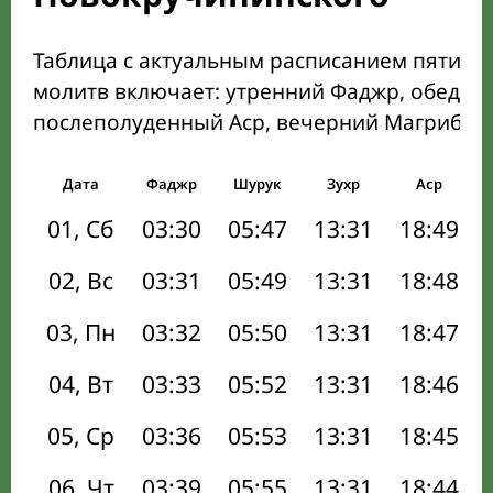
Таблица с актуальным расписанием пяти о
молитв включает: утренний Фаджр, обеден
послеполуденный Аср, вечерний Магриб и
Дата
Фаджр
Шурук
Зухр
Аср
01, Сб
03:30
05:47
13:31
18:49
02, Вс
03:31
05:49
13:31
18:48
03, Пн
03:32
05:50
13:31
18:47
04, Вт
03:33
05:52
13:31
18:46
05, Ср
03:36
05:53
13:31
18:45
06, Чт
03:39
05:55
13:31
18:44