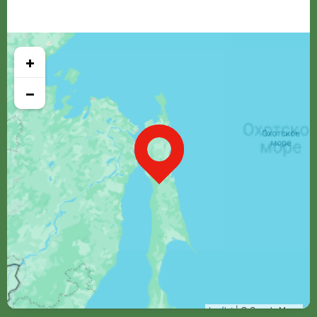
+
−
Leaflet
| © Google Maps