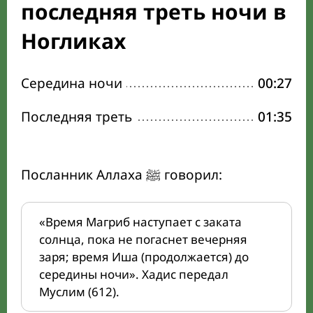
последняя треть ночи в
Ногликах
Середина ночи
00:27
Последняя треть
01:35
Посланник Аллаха ﷺ говорил:
«Время Магриб наступает с заката
солнца, пока не погаснет вечерняя
заря; время Иша (продолжается) до
середины ночи». Хадис передал
Муслим (612).