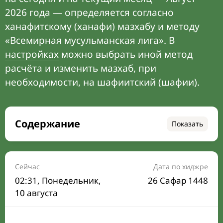
2026 года — определяется согласно
ханафитскому (ханафи) мазхабу и методу
«Всемирная мусульманская лига». В
настройках
можно выбрать иной метод
расчёта и изменить мазхаб, при
необходимости, на шафиитский (шафии).
Содержание
Показать
Время намаза на сегодня
Расписание на месяц
Сейчас
Дата по хиджре
02:31
, Понедельник,
26 Сафар 1448
Время Сухура и Ифтара на сегодня
10 августа
Календарь рамадана