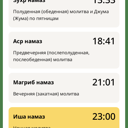
Зухр намаз
Полуденная (обеденная) молитва и Джума
(Жума) по пятницам
18:41
Аср намаз
Предвечерняя (послеполуденная,
послеобеденная) молитва
21:01
Магриб намаз
Вечерняя (закатная) молитва
23:00
Иша намаз