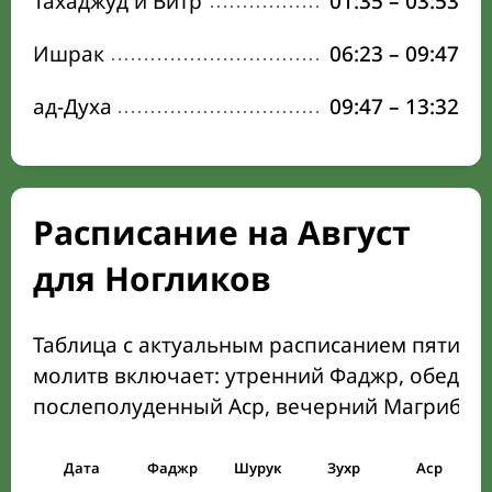
Тахаджуд и Витр
01:35
–
03:53
Ишрак
06:23
–
09:47
ад-Духа
09:47
–
13:32
Расписание на Август
для Ногликов
Таблица с актуальным расписанием пяти о
молитв включает: утренний Фаджр, обеден
послеполуденный Аср, вечерний Магриб и
Дата
Фаджр
Шурук
Зухр
Аср