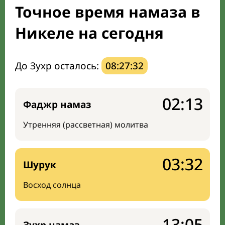
Точное время намаза в
Направление киблы
Никеле на сегодня
До Зухр осталось:
08:27:31
02:13
Фаджр намаз
Утренняя (рассветная) молитва
03:32
Шурук
Восход солнца
13:05