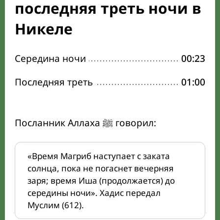
последняя треть ночи в
Никеле
Середина ночи
00:23
Последняя треть
01:00
Посланник Аллаха ﷺ говорил:
«Время Магриб наступает с заката
солнца, пока не погаснет вечерняя
заря; время Иша (продолжается) до
середины ночи». Хадис передал
Муслим (612).