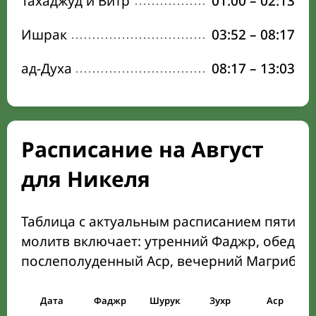
Тахаджуд и Витр
01:00
–
02:13
Ишрак
03:52
–
08:17
ад-Духа
08:17
–
13:03
Расписание на Август
для Никеля
Таблица с актуальным расписанием пяти о
молитв включает: утренний Фаджр, обеден
послеполуденный Аср, вечерний Магриб и
Дата
Фаджр
Шурук
Зухр
Аср