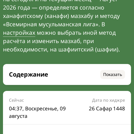
2026 года — определяется согласно
ханафитскому (ханафи) мазхабу и методу
«Всемирная мусульманская лига». В
настройках
можно выбрать иной метод
расчёта и изменить мазхаб, при
необходимости, на шафиитский (шафии).
Содержание
Показать
Время намаза на сегодня
Расписание на месяц
Сейчас
Дата по хиджре
04:37
, Воскресенье, 09
26 Сафар 1448
Время Сухура и Ифтара на сегодня
августа
Календарь рамадана