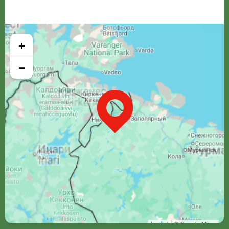
+
−
Leaflet
| © Google Maps