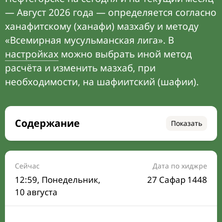
— Август 2026 года — определяется согласно
ханафитскому (ханафи) мазхабу и методу
«Всемирная мусульманская лига». В
настройках
можно выбрать иной метод
расчёта и изменить мазхаб, при
необходимости, на шафиитский (шафии).
Содержание
Показать
Время намаза на сегодня
Расписание на месяц
Сейчас
Дата по хиджре
12:59
, Понедельник,
27 Сафар 1448
Время Сухура и Ифтара на сегодня
10 августа
Календарь рамадана