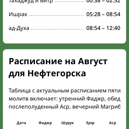
Тахаджуд и Витр
00:38
–
02:52
Ишрак
05:28
–
08:54
ад-Духа
08:54
–
12:40
Расписание на Август
для Нефтегорска
Таблица с актуальным расписанием пяти о
молитв включает: утренний Фаджр, обеден
послеполуденный Аср, вечерний Магриб и
Дата
Фаджр
Шурук
Зухр
Аср