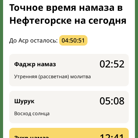
Точное время намаза в
Направление киблы
Нефтегорске на сегодня
До Аср осталось:
04:50:50
02:52
Фаджр намаз
Утренняя (рассветная) молитва
05:08
Шурук
Восход солнца
12:41