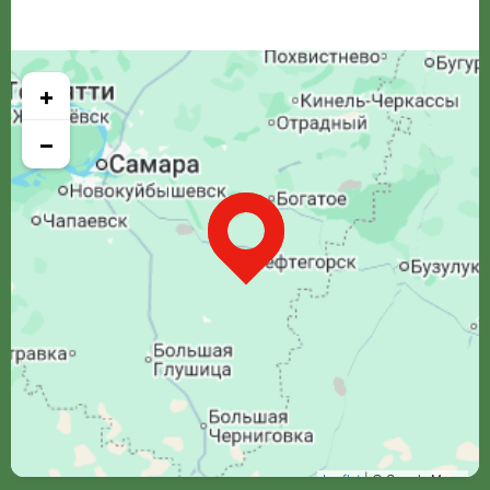
+
−
Leaflet
| © Google Maps