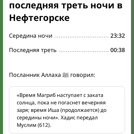
последняя треть ночи в
Нефтегорске
Середина ночи
23:32
Последняя треть
00:38
Посланник Аллаха ﷺ говорил:
«Время Магриб наступает с заката
солнца, пока не погаснет вечерняя
заря; время Иша (продолжается) до
середины ночи». Хадис передал
Муслим (612).