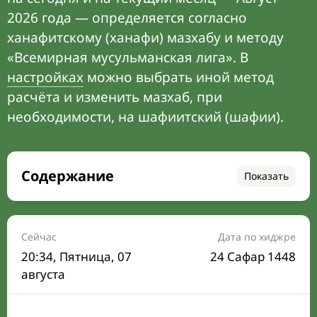
2026 года — определяется согласно
ханафитскому (ханафи) мазхабу и методу
«Всемирная мусульманская лига». В
настройках
можно выбрать иной метод
расчёта и изменить мазхаб, при
необходимости, на шафиитский (шафии).
Содержание
Показать
Время намаза на сегодня
Расписание на месяц
Сейчас
Дата по хиджре
20:34
, Пятница, 07
24 Сафар 1448
Время Сухура и Ифтара на сегодня
августа
Календарь рамадана