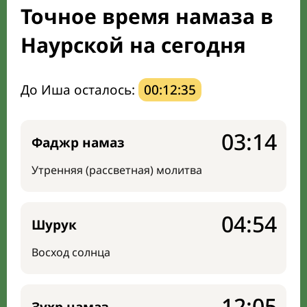
Точное время намаза в
Мечети и молельные комнаты
Наурской на сегодня
Направление киблы
До Иша осталось:
00:12:34
03:14
Фаджр намаз
Утренняя (рассветная) молитва
04:54
Шурук
Восход солнца
12:05