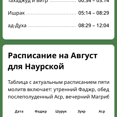
Тахаджуд и Витр
00:34
–
03:14
Ишрак
05:14
–
08:29
ад-Духа
08:29
–
12:04
Расписание на Август
для Наурской
Таблица с актуальным расписанием пяти о
молитв включает: утренний Фаджр, обеден
послеполуденный Аср, вечерний Магриб и
Дата
Фаджр
Шурук
Зухр
Аср