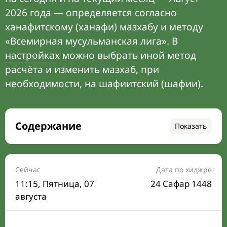
2026 года — определяется согласно
ханафитскому (ханафи) мазхабу и методу
«Всемирная мусульманская лига». В
настройках
можно выбрать иной метод
расчёта и изменить мазхаб, при
необходимости, на шафиитский (шафии).
Содержание
Показать
Время намаза на сегодня
Расписание на месяц
Сейчас
Дата по хиджре
11:15
, Пятница, 07
24 Сафар 1448
Время Сухура и Ифтара на сегодня
августа
Календарь рамадана