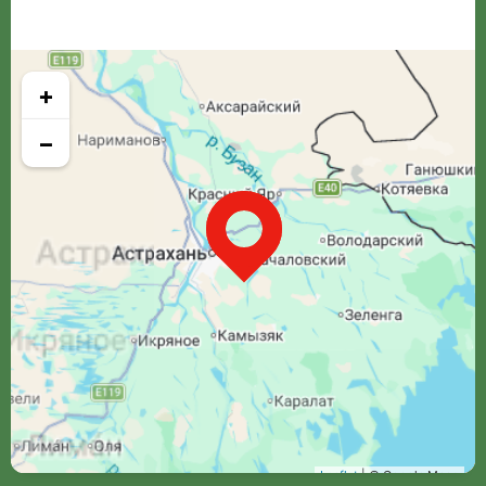
+
−
Leaflet
| © Google Maps