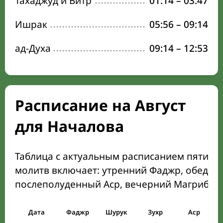
Тахаджуд и Витр
01:14
–
03:47
Ишрак
05:56
–
09:14
ад-Духа
09:14
–
12:53
Расписание на Август
для Началова
Таблица с актуальным расписанием пяти о
молитв включает: утренний Фаджр, обеден
послеполуденный Аср, вечерний Магриб и
Дата
Фаджр
Шурук
Зухр
Аср