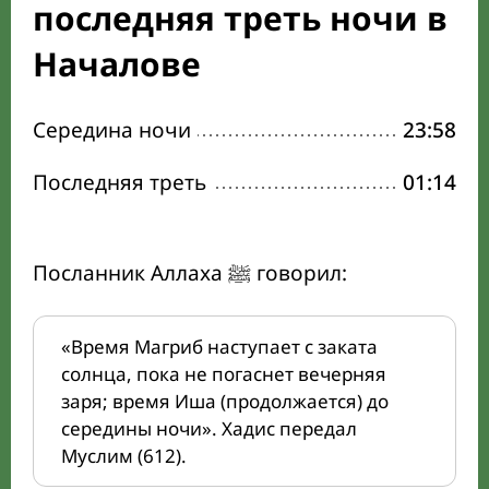
последняя треть ночи в
Началове
Середина ночи
23:58
Последняя треть
01:14
Посланник Аллаха ﷺ говорил:
«Время Магриб наступает с заката
солнца, пока не погаснет вечерняя
заря; время Иша (продолжается) до
середины ночи». Хадис передал
Муслим (612).