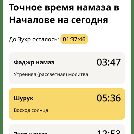
Точное время намаза в
Направление киблы
Началове на сегодня
До Зухр осталось:
01:37:45
03:47
Фаджр намаз
Утренняя (рассветная) молитва
05:36
Шурук
Восход солнца
12:53