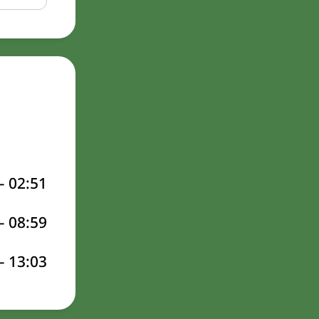
–
02:51
–
08:59
–
13:03