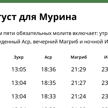
густ для Мурина
м пяти обязательных молитв включает: ут
уденный Аср, вечерний Магриб и ночной 
Зухр
Аср
Магриб
И
13:05
18:36
21:29
23
13:04
18:35
21:27
23
13:04
18:33
21:24
23