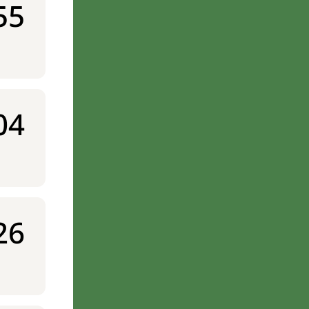
55
04
26