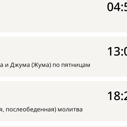
04:
13:
а и Джума (Жума) по пятницам
18:
я, послеобеденная) молитва