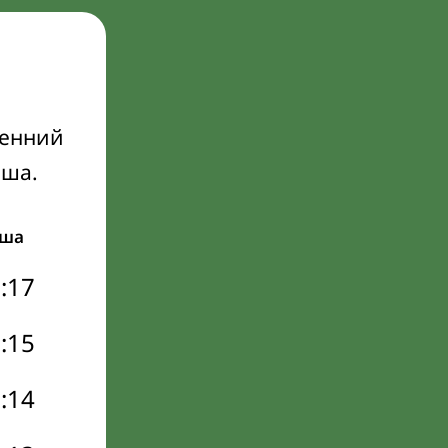
ренний
Иша.
ша
:17
:15
:14