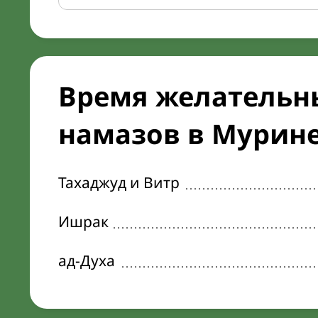
Время желательн
намазов в Мурине 
Тахаджуд и Витр
Ишрак
ад-Духа