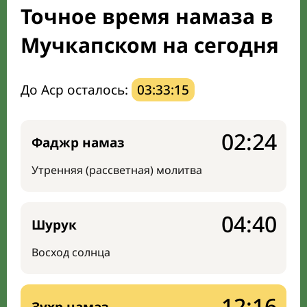
Точное время намаза в
Направление киблы
Мучкапском на сегодня
До Аср осталось:
03:33:14
02:24
Фаджр намаз
Утренняя (рассветная) молитва
04:40
Шурук
Восход солнца
12:16