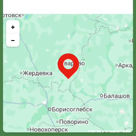
+
−
Leaflet
| © Google Maps