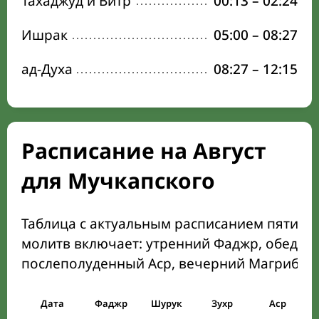
Тахаджуд и Витр
00:13
–
02:24
Ишрак
05:00
–
08:27
ад-Духа
08:27
–
12:15
Расписание на Август
для Мучкапского
Таблица с актуальным расписанием пяти о
молитв включает: утренний Фаджр, обеден
послеполуденный Аср, вечерний Магриб и
Дата
Фаджр
Шурук
Зухр
Аср