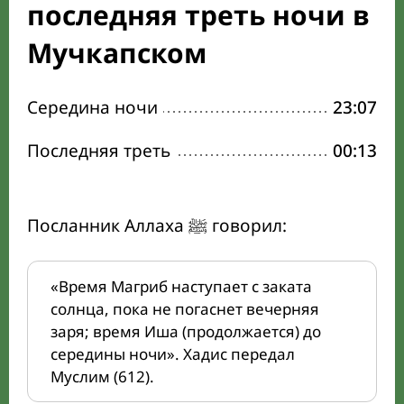
последняя треть ночи в
Мучкапском
Середина ночи
23:07
Последняя треть
00:13
Посланник Аллаха ﷺ говорил:
«Время Магриб наступает с заката
солнца, пока не погаснет вечерняя
заря; время Иша (продолжается) до
середины ночи». Хадис передал
Муслим (612).