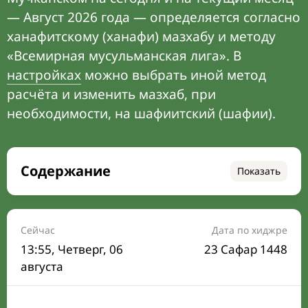
— Август 2026 года — определяется согласно
ханафитскому (ханафи) мазхабу и методу
«Всемирная мусульманская лига». В
настройках
можно выбрать иной метод
расчёта и изменить мазхаб, при
необходимости, на шафиитский (шафии).
Содержание
Показать
Время намаза на сегодня
Расписание на месяц
Сейчас
Дата по хиджре
13:55
, Четверг, 06
23 Сафар 1448
Время Сухура и Ифтара на сегодня
августа
Календарь рамадана