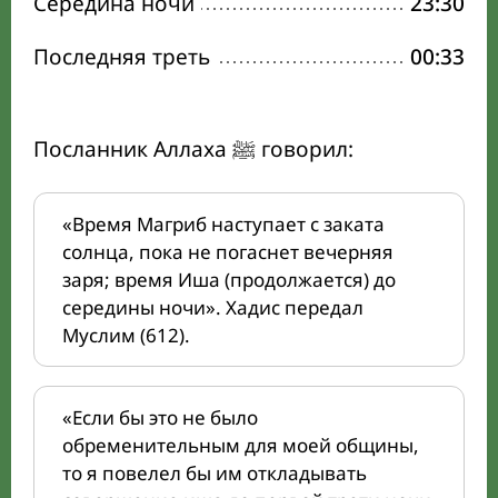
Середина ночи
23:30
Последняя треть
00:33
Посланник Аллаха ﷺ говорил:
«Время Магриб наступает с заката
солнца, пока не погаснет вечерняя
заря; время Иша (продолжается) до
середины ночи». Хадис передал
Муслим (612).
«Если бы это не было
обременительным для моей общины,
то я повелел бы им откладывать