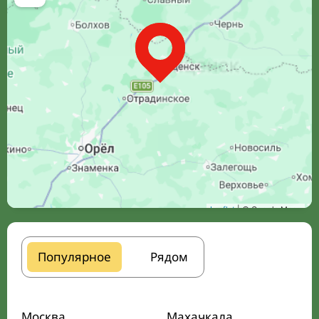
Leaflet
| © Google Maps
Популярное
Рядом
Москва
Махачкала