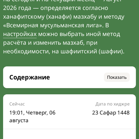
2026 года — определяется согласно
ханафитскому (ханафи) мазхабу и методу
«Всемирная мусульманская лига». В
настройках
можно выбрать иной метод
расчёта и изменить мазхаб, при
необходимости, на шафиитский (шафии).
Содержание
Показать
Время намаза на сегодня
Расписание на месяц
Сейчас
Дата по хиджре
19:01
, Четверг, 06
23 Сафар 1448
Время Сухура и Ифтара на сегодня
августа
Календарь рамадана