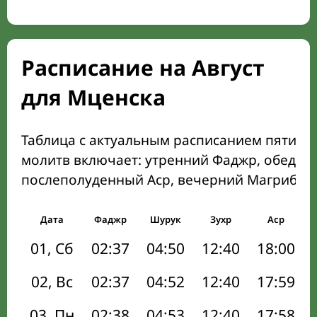
Расписание на Август
для Мценска
Таблица с актуальным расписанием пяти о
молитв включает: утренний Фаджр, обеден
послеполуденный Аср, вечерний Магриб и
Дата
Фаджр
Шурук
Зухр
Аср
01, Сб
02:37
04:50
12:40
18:00
02, Вс
02:37
04:52
12:40
17:59
03, Пн
02:38
04:53
12:40
17:58