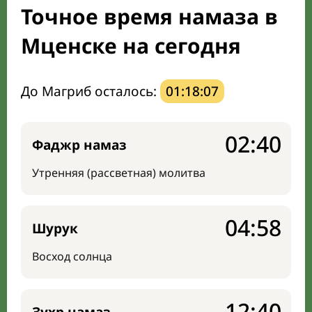
Точное время намаза в
Направление киблы
Мценске на сегодня
До Магриб осталось:
01:18:06
02:40
Фаджр намаз
Утренняя (рассветная) молитва
04:58
Шурук
Восход солнца
12:40