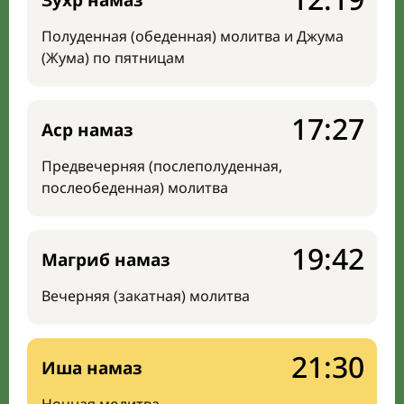
Зухр намаз
Полуденная (обеденная) молитва и Джума
(Жума) по пятницам
17:27
Аср намаз
Предвечерняя (послеполуденная,
послеобеденная) молитва
19:42
Магриб намаз
Вечерняя (закатная) молитва
21:30
Иша намаз