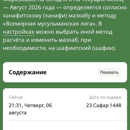
— Август 2026 года — определяется согласно
ханафитскому (ханафи) мазхабу и методу
«Всемирная мусульманская лига». В
настройках
можно выбрать иной метод
расчёта и изменить мазхаб, при
необходимости, на шафиитский (шафии).
Содержание
Показать
Время намаза на сегодня
Расписание на месяц
Сейчас
Дата по хиджре
21:31
, Четверг, 06
23 Сафар 1448
Время Сухура и Ифтара на сегодня
августа
Календарь рамадана