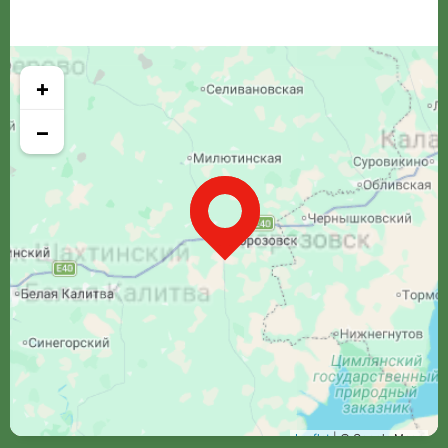
+
−
Leaflet
| © Google Maps