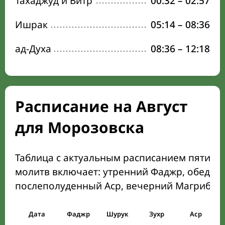
Тахаджуд и Витр
00:32
–
02:57
Ишрак
05:14
–
08:36
ад-Духа
08:36
–
12:18
Расписание на Август
для Морозовска
Таблица с актуальным расписанием пяти о
молитв включает: утренний Фаджр, обеден
послеполуденный Аср, вечерний Магриб и
Дата
Фаджр
Шурук
Зухр
Аср