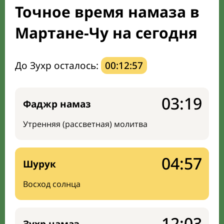
Точное время намаза в
Направление киблы
Мартане-Чу на сегодня
До Зухр осталось:
00:12:56
03:19
Фаджр намаз
Утренняя (рассветная) молитва
04:57
Шурук
Восход солнца
12:03