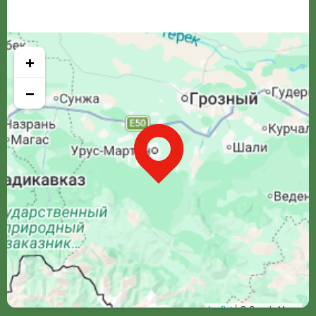
+
−
Leaflet
| © Google Maps