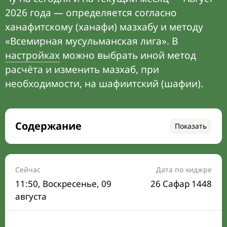
2026 года — определяется согласно
ханафитскому (ханафи) мазхабу и методу
«Всемирная мусульманская лига». В
настройках
можно выбрать иной метод
расчёта и изменить мазхаб, при
необходимости, на шафиитский (шафии).
Содержание
Показать
Время намаза на сегодня
Расписание на месяц
Сейчас
Дата по хиджре
11:50
, Воскресенье, 09
26 Сафар 1448
Время Сухура и Ифтара на сегодня
августа
Календарь рамадана