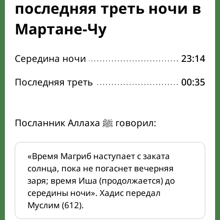
последняя треть ночи в
Мартане-Чу
Середина ночи
23:14
Последняя треть
00:35
Посланник Аллаха ﷺ говорил:
«Время Магриб наступает с заката
солнца, пока не погаснет вечерняя
заря; время Иша (продолжается) до
середины ночи». Хадис передал
Муслим (612).