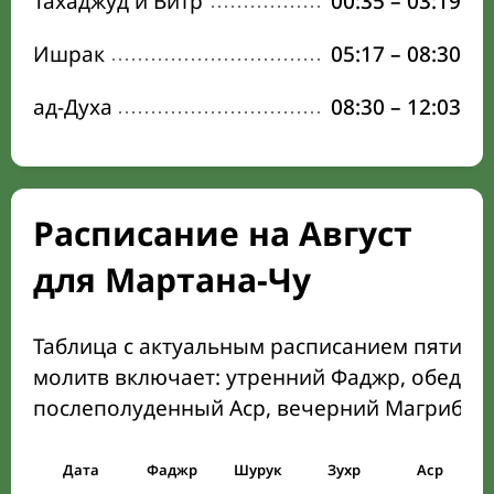
Тахаджуд и Витр
00:35
–
03:19
Ишрак
05:17
–
08:30
ад-Духа
08:30
–
12:03
Расписание на Август
для Мартана-Чу
Таблица с актуальным расписанием пяти о
молитв включает: утренний Фаджр, обеден
послеполуденный Аср, вечерний Магриб и
Дата
Фаджр
Шурук
Зухр
Аср