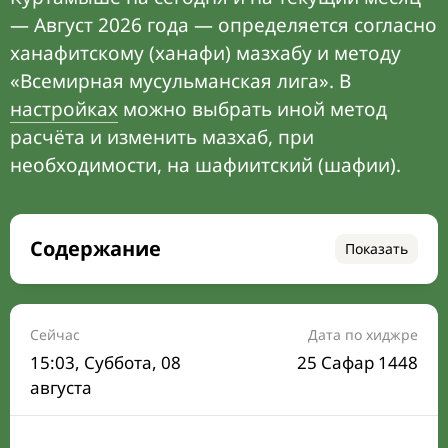
— Август 2026 года — определяется согласно
ханафитскому (ханафи) мазхабу и методу
«Всемирная мусульманская лига». В
настройках
можно выбрать иной метод
расчёта и изменить мазхаб, при
необходимости, на шафиитский (шафии).
Содержание
Показать
Время намаза на сегодня
Расписание на месяц
Сейчас
Дата по хиджре
15:03
, Суббота, 08
25 Сафар 1448
Время Сухура и Ифтара на сегодня
августа
Календарь рамадана