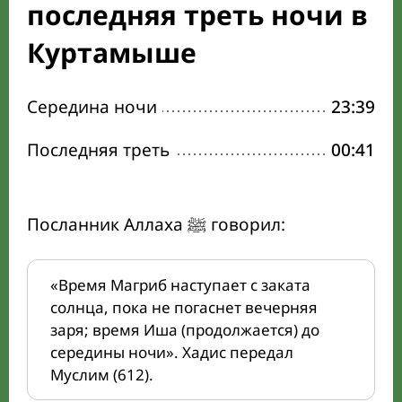
последняя треть ночи в
Куртамыше
Середина ночи
23:39
Последняя треть
00:41
Посланник Аллаха ﷺ говорил:
«Время Магриб наступает с заката
солнца, пока не погаснет вечерняя
заря; время Иша (продолжается) до
середины ночи». Хадис передал
Муслим (612).