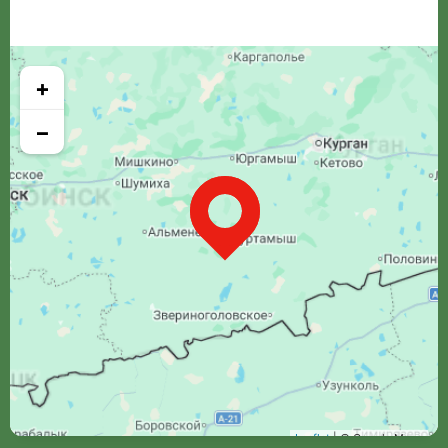
+
−
Leaflet
| © Google Maps