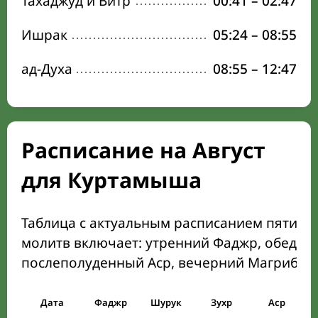
Тахаджуд и Витр
00:41
–
02:47
Ишрак
05:24
–
08:55
ад-Духа
08:55
–
12:47
Расписание на Август
для Куртамыша
Таблица с актуальным расписанием пяти о
молитв включает: утренний Фаджр, обеден
послеполуденный Аср, вечерний Магриб и
Дата
Фаджр
Шурук
Зухр
Аср