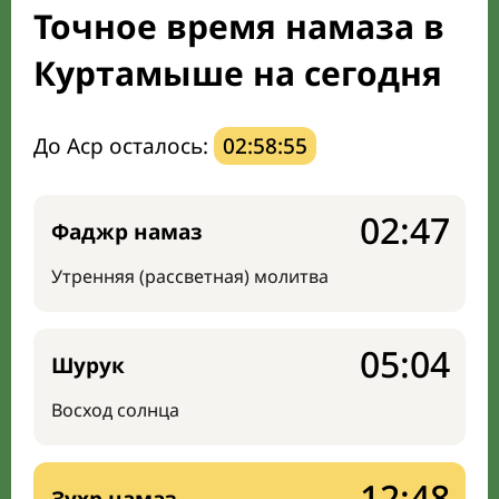
Точное время намаза в
Направление киблы
Куртамыше на сегодня
До Аср осталось:
02:58:54
02:47
Фаджр намаз
Утренняя (рассветная) молитва
05:04
Шурук
Восход солнца
12:48