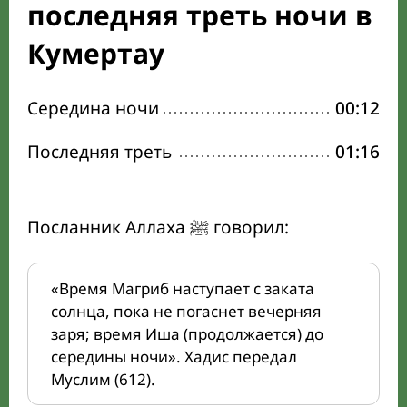
последняя треть ночи в
Кумертау
Середина ночи
00:12
Последняя треть
01:16
Посланник Аллаха ﷺ говорил:
«Время Магриб наступает с заката
солнца, пока не погаснет вечерняя
заря; время Иша (продолжается) до
середины ночи». Хадис передал
Муслим (612).