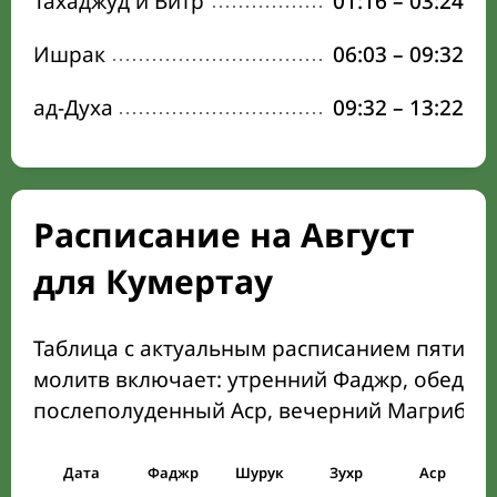
Тахаджуд и Витр
01:16
–
03:24
Ишрак
06:03
–
09:32
ад-Духа
09:32
–
13:22
Расписание на Август
для Кумертау
Таблица с актуальным расписанием пяти о
молитв включает: утренний Фаджр, обеден
послеполуденный Аср, вечерний Магриб и
Дата
Фаджр
Шурук
Зухр
Аср