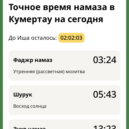
Точное время намаза в
Мечети и молельные комнаты
Кумертау на сегодня
Направление киблы
До Иша осталось:
02:02:02
03:24
Фаджр намаз
Утренняя (рассветная) молитва
05:43
Шурук
Восход солнца
13:23