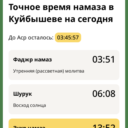
Точное время намаза в
Направление киблы
Куйбышеве на сегодня
До Аср осталось:
03:45:56
03:51
Фаджр намаз
Утренняя (рассветная) молитва
06:08
Шурук
Восход солнца
13:52