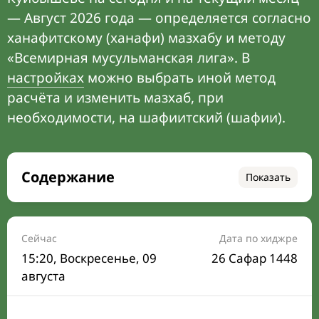
— Август 2026 года — определяется согласно
ханафитскому (ханафи) мазхабу и методу
«Всемирная мусульманская лига». В
настройках
можно выбрать иной метод
расчёта и изменить мазхаб, при
необходимости, на шафиитский (шафии).
Содержание
Показать
Время намаза на сегодня
Расписание на месяц
Сейчас
Дата по хиджре
15:20
, Воскресенье, 09
26 Сафар 1448
Время Сухура и Ифтара на сегодня
августа
Календарь рамадана