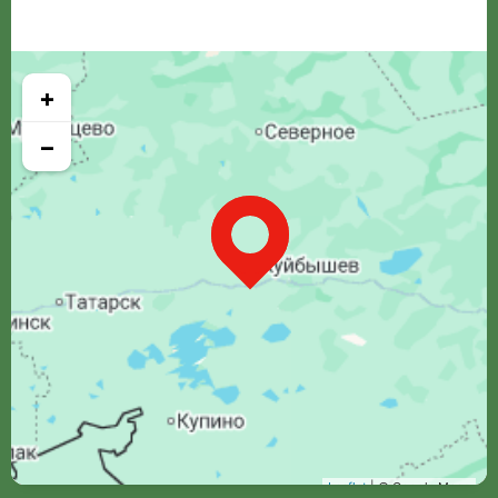
+
−
Leaflet
| © Google Maps