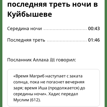
последняя треть ночи в
Куйбышеве
Середина ночи
00:43
Последняя треть
01:46
Посланник Аллаха ﷺ говорил:
«Время Магриб наступает с заката
солнца, пока не погаснет вечерняя
заря; время Иша (продолжается) до
середины ночи». Хадис передал
Муслим (612).