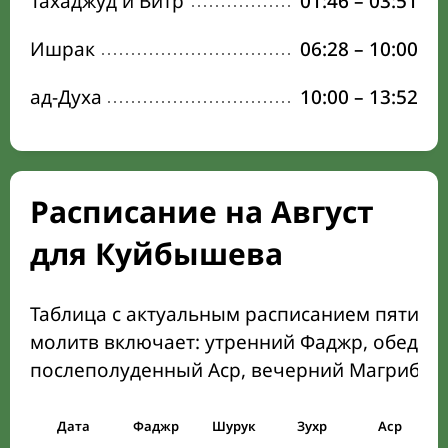
Тахаджуд и Витр
01:46
–
03:51
Ишрак
06:28
–
10:00
ад-Духа
10:00
–
13:52
Расписание на Август
для Куйбышева
Таблица с актуальным расписанием пяти о
молитв включает: утренний Фаджр, обеден
послеполуденный Аср, вечерний Магриб и
Дата
Фаджр
Шурук
Зухр
Аср