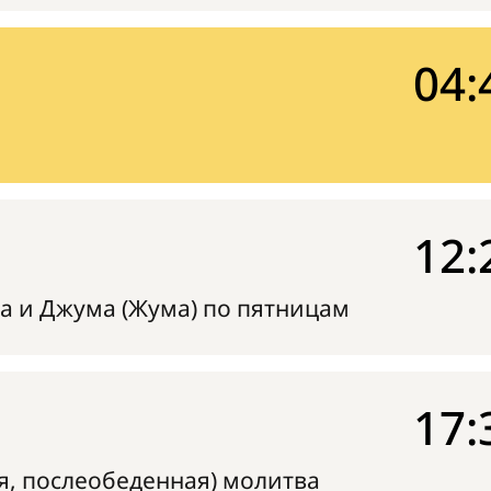
04:
12:
а и Джума (Жума) по пятницам
17:
я, послеобеденная) молитва