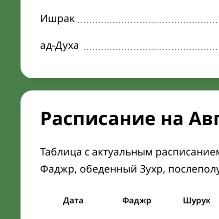
Ишрак
ад-Духа
Расписание на Ав
Таблица с актуальным расписание
Фаджр, обеденный Зухр, послепол
Дата
Фаджр
Шурук