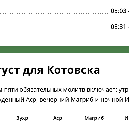
05:03
08:31
густ для Котовска
м пяти обязательных молитв включает: ут
уденный Аср, вечерний Магриб и ночной 
Зухр
Аср
Магриб
И