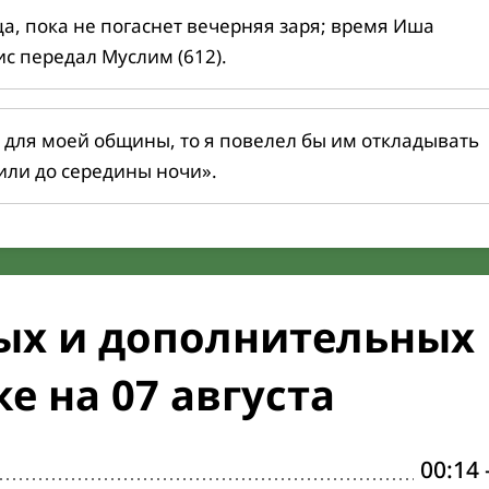
ца, пока не погаснет вечерняя заря; время Иша
ис передал Муслим (612).
 для моей общины, то я повелел бы им откладывать
или до середины ночи».
ых и дополнительных
е на 07 августа
00:14