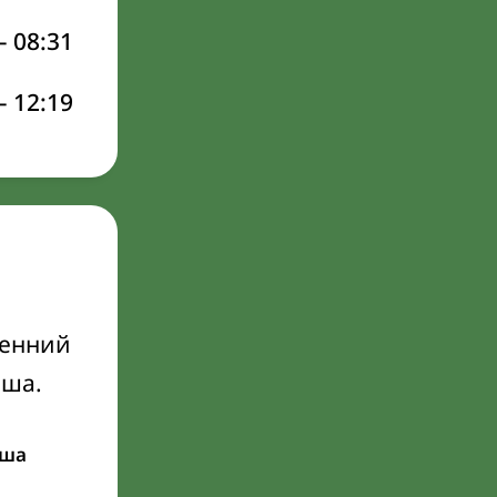
–
08:31
–
12:19
ренний
Иша.
ша