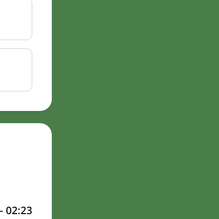
–
02:23