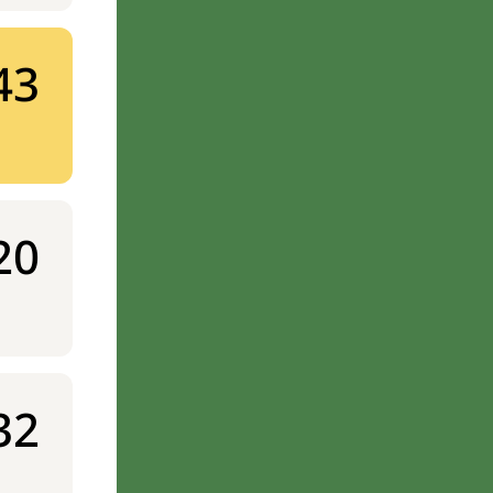
43
20
32