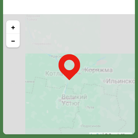
+
−
Leaflet
| © Google Maps