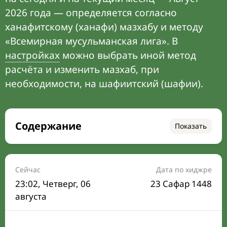
2026 года — определяется согласно
ханафитскому (ханафи) мазхабу и методу
«Всемирная мусульманская лига». В
настройках
можно выбрать иной метод
расчёта и изменить мазхаб, при
необходимости, на шафиитский (шафии).
Содержание
Показать
Время намаза на сегодня
Расписание на месяц
Сейчас
Дата по хиджре
23:02
, Четверг, 06
23 Сафар 1448
Время Сухура и Ифтара на сегодня
августа
Календарь рамадана