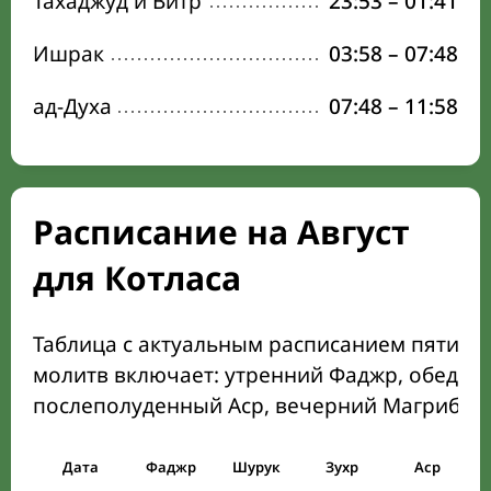
Тахаджуд и Витр
23:53
–
01:41
Ишрак
03:58
–
07:48
ад-Духа
07:48
–
11:58
Расписание на Август
для Котласа
Таблица с актуальным расписанием пяти о
молитв включает: утренний Фаджр, обеден
послеполуденный Аср, вечерний Магриб и
Дата
Фаджр
Шурук
Зухр
Аср