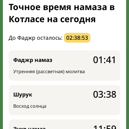
Точное время намаза в
Направление киблы
Котласе на сегодня
До Фаджр осталось:
02:38:52
01:41
Фаджр намаз
Утренняя (рассветная) молитва
03:38
Шурук
Восход солнца
11:59