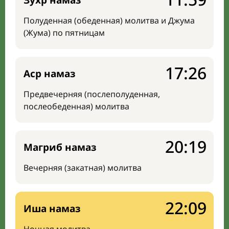
Зухр намаз
Полуденная (обеденная) молитва и Джума
(Жума) по пятницам
17:26
Аср намаз
Предвечерняя (послеполуденная,
послеобеденная) молитва
20:19
Магриб намаз
Вечерняя (закатная) молитва
22:09
Иша намаз