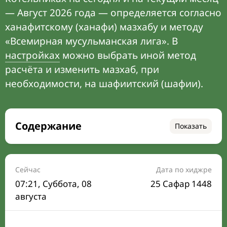
— Август 2026 года — определяется согласно
ханафитскому (ханафи) мазхабу и методу
«Всемирная мусульманская лига». В
настройках
можно выбрать иной метод
расчёта и изменить мазхаб, при
необходимости, на шафиитский (шафии).
Содержание
Показать
Время намаза на сегодня
Расписание на месяц
Сейчас
Дата по хиджре
07:21
, Суббота, 08
25 Сафар 1448
Время Сухура и Ифтара на сегодня
августа
Календарь рамадана