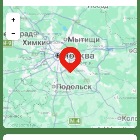
+
−
Leaflet
| © Google Maps