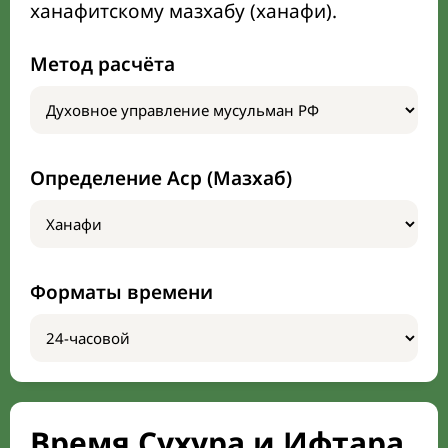
ханафитскому мазхабу (ханафи).
Метод расчёта
Определение Аср (Мазхаб)
Форматы времени
Время Сухура и Ифтара