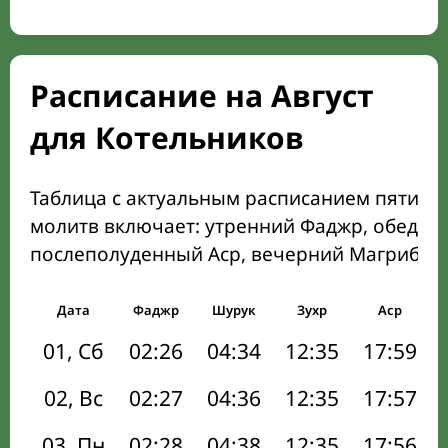
Расписание на Август
для Котельников
Таблица с актуальным расписанием пяти о
молитв включает: утренний Фаджр, обеден
послеполуденный Аср, вечерний Магриб и
Дата
Фаджр
Шурук
Зухр
Аср
01, Сб
02:26
04:34
12:35
17:59
02, Вс
02:27
04:36
12:35
17:57
03, Пн
02:28
04:38
12:35
17:56