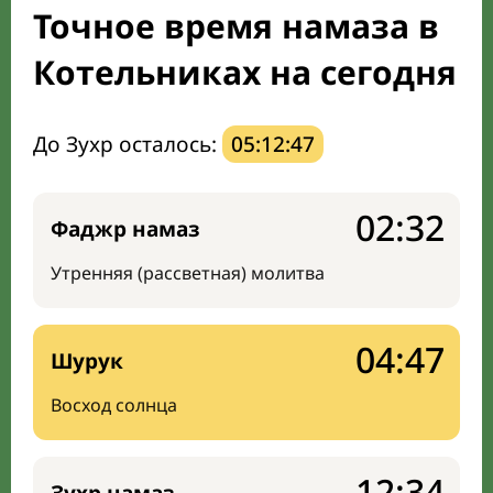
Точное время намаза в
Мечети и молельные комнаты
Котельниках на сегодня
Направление киблы
До Зухр осталось:
05:12:46
02:32
Фаджр намаз
Утренняя (рассветная) молитва
04:47
Шурук
Восход солнца
12:34