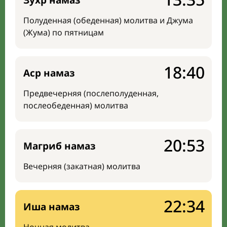
Зухр намаз
Полуденная (обеденная) молитва и Джума
(Жума) по пятницам
18:40
Аср намаз
Предвечерняя (послеполуденная,
послеобеденная) молитва
20:53
Магриб намаз
Вечерняя (закатная) молитва
22:34
Иша намаз