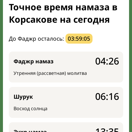
Точное время намаза в
Направление киблы
Корсакове на сегодня
До Фаджр осталось:
03:59:04
04:26
Фаджр намаз
Утренняя (рассветная) молитва
06:16
Шурук
Восход солнца
13:35