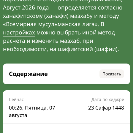
Август 2026 года — определяется согласно
ханафитскому (ханафи) мазхабу и методу
«Всемирная мусульманская лига». В
настройках
можно выбрать иной метод
расчёта и изменить мазхаб, при
необходимости, на шафиитский (шафии).
Содержание
Показать
Время намаза на сегодня
Расписание на месяц
Сейчас
Дата по хиджре
00:27
, Пятница, 07
23 Сафар 1448
Время Сухура и Ифтара на сегодня
августа
Календарь рамадана