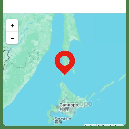
+
−
Leaflet
| © Google Maps