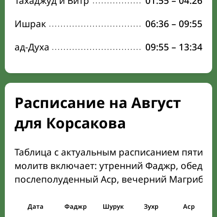
Тахаджуд и Витр
01:55
–
04:26
Ишрак
06:36
–
09:55
ад-Духа
09:55
–
13:34
Расписание на Август
для Корсакова
Таблица с актуальным расписанием пяти о
молитв включает: утренний Фаджр, обеден
послеполуденный Аср, вечерний Магриб и
Дата
Фаджр
Шурук
Зухр
Аср