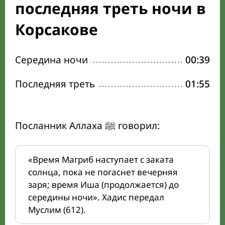
последняя треть ночи в
Корсакове
Середина ночи
00:39
Последняя треть
01:55
Посланник Аллаха ﷺ говорил:
«Время Магриб наступает с заката
солнца, пока не погаснет вечерняя
заря; время Иша (продолжается) до
середины ночи». Хадис передал
Муслим (612).