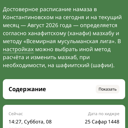
Достоверное расписание намаза в
Константиновском на сегодня и на текущий
месяц — Август 2026 года — определяется
согласно ханафитскому (ханафи) мазхабу и
методу «Всемирная мусульманская лига». В
настройках
можно выбрать иной метод
расчёта и изменить мазхаб, при
необходимости, на шафиитский (шафии).
Содержание
Показать
Время намаза на сегодня
Расписание на месяц
Сейчас
Дата по хиджре
14:27
, Суббота, 08
25 Сафар 1448
Время Сухура и Ифтара на сегодня