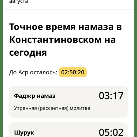
августа
Календарь рамадана
Точное время намаза в
Направление киблы
Константиновском на
сегодня
До Аср осталось:
02:50:19
03:17
Фаджр намаз
Утренняя (рассветная) молитва
05:02
Шурук