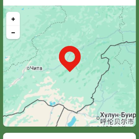
+
−
Leaflet
| © Google Maps