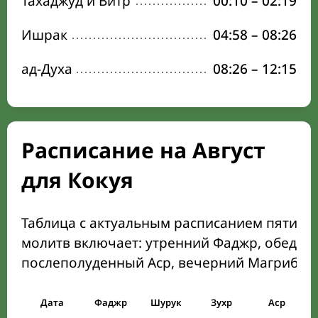
Тахаджуд и Витр
00:10
–
02:19
Ишрак
04:58
–
08:26
ад-Духа
08:26
–
12:15
Расписание на Август
для Кокуя
Таблица с актуальным расписанием пяти о
молитв включает: утренний Фаджр, обеден
послеполуденный Аср, вечерний Магриб и
Дата
Фаджр
Шурук
Зухр
Аср