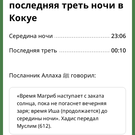
последняя треть ночи в
Кокуе
Середина ночи
23:06
Последняя треть
00:10
Посланник Аллаха ﷺ говорил:
«Время Магриб наступает с заката
солнца, пока не погаснет вечерняя
заря; время Иша (продолжается) до
середины ночи». Хадис передал
Муслим (612).