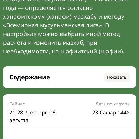
года — определяется согласно
ханафитскому (ханафи) мазхабу и методу
«Всемирная мусульманская лига». В
настройках
можно выбрать иной метод
расчёта и изменить мазхаб, при
необходимости, на шафиитский (шафии).
Содержание
Показать
Время намаза на сегодня
Расписание на месяц
Сейчас
Дата по хиджре
21:28
, Четверг, 06
23 Сафар 1448
Время Сухура и Ифтара на сегодня
августа
Календарь рамадана