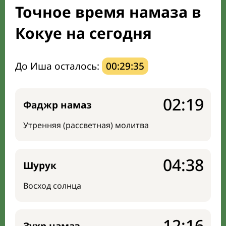
Точное время намаза в
Направление киблы
Кокуе на сегодня
До Иша осталось:
00:29:34
02:19
Фаджр намаз
Утренняя (рассветная) молитва
04:38
Шурук
Восход солнца
12:16