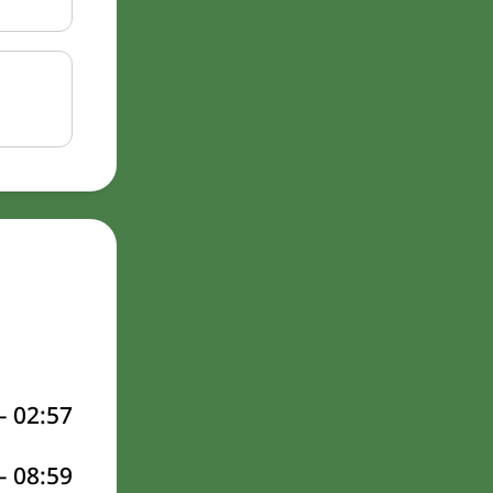
–
02:57
–
08:59