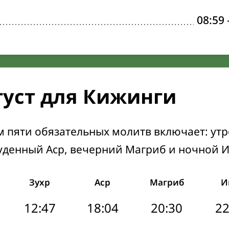
08:59
густ для Кижинги
м пяти обязательных молитв включает: ут
уденный Аср, вечерний Магриб и ночной 
Зухр
Аср
Магриб
И
12:47
18:04
20:30
22