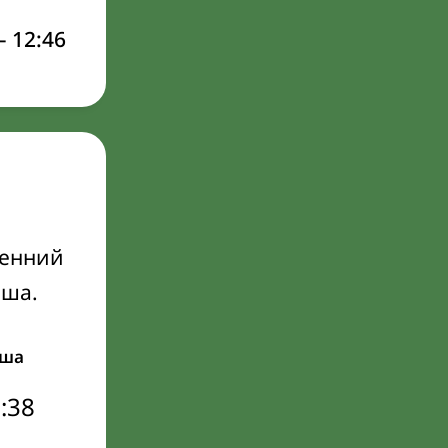
–
12:46
ренний
Иша.
ша
:38