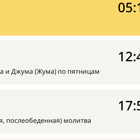
05:
12:
а и Джума (Жума) по пятницам
17:
я, послеобеденная) молитва