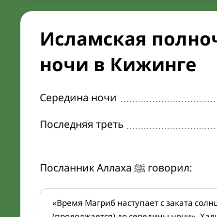
Исламская полноч
ночи в Кижинге
Середина ночи
Последняя треть
Посланник Аллаха ﷺ говорил:
«Время Магриб наступает с заката солн
(продолжается) до середины ночи». Хад