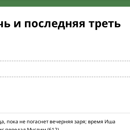
ь и последняя треть
ца, пока не погаснет вечерняя заря; время Иша
ис передал Муслим (612).