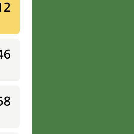
12
46
58