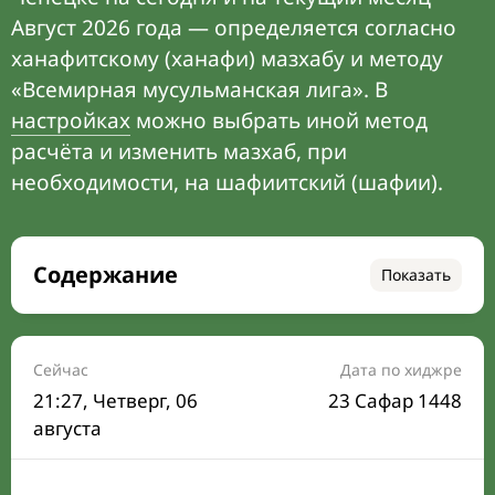
Август 2026 года — определяется согласно
ханафитскому (ханафи) мазхабу и методу
«Всемирная мусульманская лига». В
настройках
можно выбрать иной метод
расчёта и изменить мазхаб, при
необходимости, на шафиитский (шафии).
Содержание
Показать
Время намаза на сегодня
Расписание на месяц
Сейчас
Дата по хиджре
21:27
, Четверг, 06
23 Сафар 1448
Время Сухура и Ифтара на сегодня
августа
Календарь рамадана