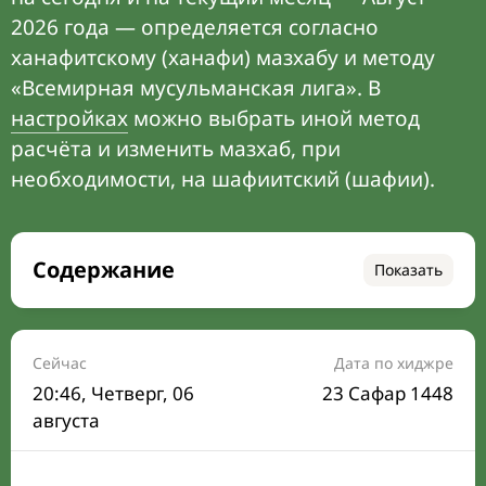
2026 года — определяется согласно
ханафитскому (ханафи) мазхабу и методу
«Всемирная мусульманская лига». В
настройках
можно выбрать иной метод
расчёта и изменить мазхаб, при
необходимости, на шафиитский (шафии).
Содержание
Показать
Время намаза на сегодня
Расписание на месяц
Сейчас
Дата по хиджре
20:46
, Четверг, 06
23 Сафар 1448
Время Сухура и Ифтара на сегодня
августа
Календарь рамадана