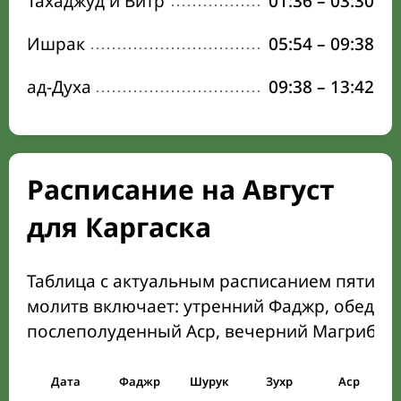
Тахаджуд и Витр
01:36
–
03:30
Ишрак
05:54
–
09:38
ад-Духа
09:38
–
13:42
Расписание на Август
для Каргаска
Таблица с актуальным расписанием пяти о
молитв включает: утренний Фаджр, обеден
послеполуденный Аср, вечерний Магриб и
Дата
Фаджр
Шурук
Зухр
Аср