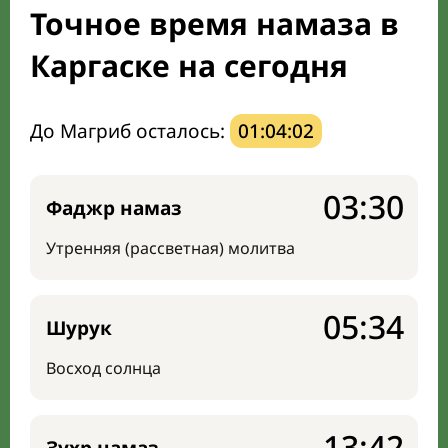
Точное время намаза в
Направление киблы
Каргаске на сегодня
До Магриб осталось:
01:04:01
03:30
Фаджр намаз
Утренняя (рассветная) молитва
05:34
Шурук
Восход солнца
13:42