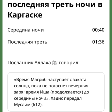
последняя треть ночи в
Каргаске
Середина ночи
00:40
Последняя треть
01:36
Посланник Аллаха ﷺ говорил:
«Время Магриб наступает с заката
солнца, пока не погаснет вечерняя
заря; время Иша (продолжается) до
середины ночи». Хадис передал
Муслим (612).