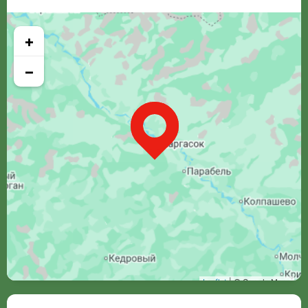
+
−
Leaflet
| © Google Maps