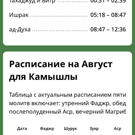
Тахаджуд и Витр
00:31
–
02:39
Ишрак
05:18
–
08:47
ад-Духа
08:47
–
12:36
Расписание на Август
для Камышлы
Таблица с актуальным расписанием пяти о
молитв включает: утренний Фаджр, обеден
послеполуденный Аср, вечерний Магриб и
Дата
Фаджр
Шурук
Зухр
Аср