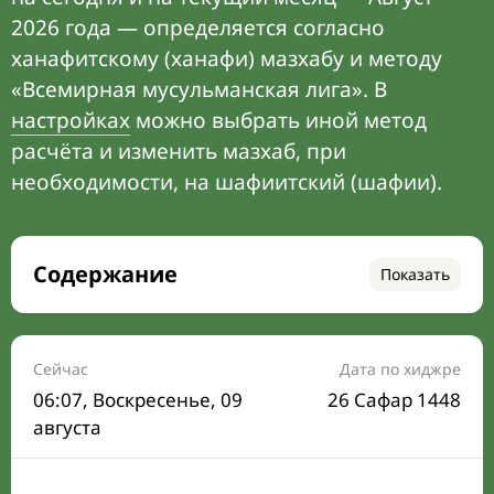
2026 года — определяется согласно
ханафитскому (ханафи) мазхабу и методу
«Всемирная мусульманская лига». В
настройках
можно выбрать иной метод
расчёта и изменить мазхаб, при
необходимости, на шафиитский (шафии).
Содержание
Показать
Время намаза на сегодня
Расписание на месяц
Сейчас
Дата по хиджре
06:07
, Воскресенье, 09
26 Сафар 1448
Время Сухура и Ифтара на сегодня
августа
Календарь рамадана