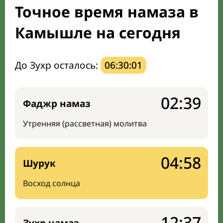
Точное время намаза в
Мечети и молельные комнаты
Камышле на сегодня
Направление киблы
До Зухр осталось:
06:30:00
02:39
Фаджр намаз
Утренняя (рассветная) молитва
04:58
Шурук
Восход солнца
12:37