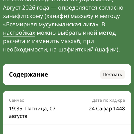
Август 2026 года — определяется согласно
ханафитскому (ханафи) мазхабу и методу
«Всемирная мусульманская лига». В
настройках
можно выбрать иной метод
расчёта и изменить мазхаб, при
необходимости, на шафиитский (шафии).
Содержание
Показать
Время намаза на сегодня
Расписание на месяц
Сейчас
Дата по хиджре
19:35
, Пятница, 07
24 Сафар 1448
Время Сухура и Ифтара на сегодня
августа
Календарь рамадана