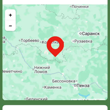
+
−
Leaflet
| © Google Maps