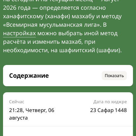
2026 года — определяется согласно
ханафитскому (ханафи) мазхабу и методу
«Всемирная мусульманская лига». В
настройках
можно выбрать иной метод
расчёта и изменить мазхаб, при
необходимости, на шафиитский (шафии).
Содержание
Показать
Время намаза на сегодня
Расписание на месяц
Сейчас
Дата по хиджре
21:28
, Четверг, 06
23 Сафар 1448
Время Сухура и Ифтара на сегодня
августа
Календарь рамадана