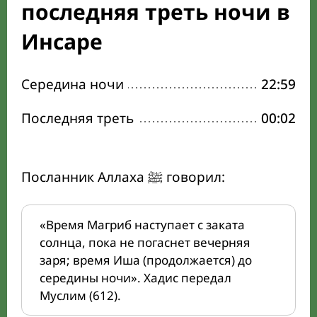
последняя треть ночи в
Инсаре
Середина ночи
22:59
Последняя треть
00:02
Посланник Аллаха ﷺ говорил:
«Время Магриб наступает с заката
солнца, пока не погаснет вечерняя
заря; время Иша (продолжается) до
середины ночи». Хадис передал
Муслим (612).