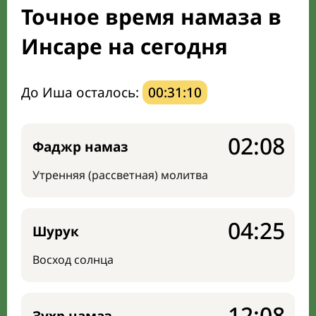
Точное время намаза в
Направление киблы
Инсаре на сегодня
До Иша осталось:
00:31:09
02:08
Фаджр намаз
Утренняя (рассветная) молитва
04:25
Шурук
Восход солнца
12:08