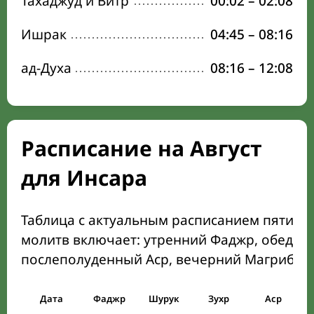
Тахаджуд и Витр
00:02
–
02:08
Ишрак
04:45
–
08:16
ад-Духа
08:16
–
12:08
Расписание на Август
для Инсара
Таблица с актуальным расписанием пяти о
молитв включает: утренний Фаджр, обеден
послеполуденный Аср, вечерний Магриб и
Дата
Фаджр
Шурук
Зухр
Аср