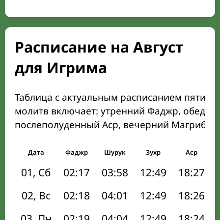
Расписание на Август
для Игрима
Таблица с актуальным расписанием пяти о
молитв включает: утренний Фаджр, обеден
послеполуденный Аср, вечерний Магриб и
Дата
Фаджр
Шурук
Зухр
Аср
01, Сб
02:17
03:58
12:49
18:27
02, Вс
02:18
04:01
12:49
18:26
03, Пн
02:19
04:04
12:49
18:24