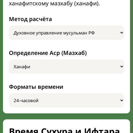
ханафитскому мазхабу (ханафи).
Метод расчёта
Определение Аср (Мазхаб)
Форматы времени
Время Сухура и Ифтара