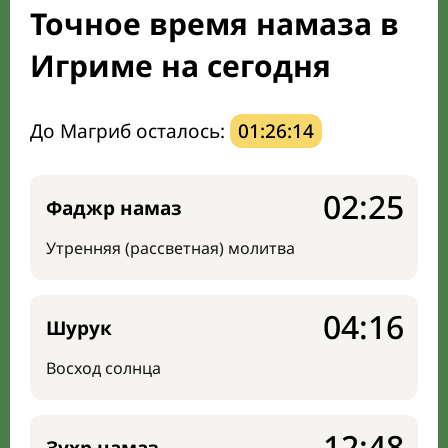
Точное время намаза в
Направление киблы
Игриме на сегодня
До Магриб осталось:
01:26:13
02:25
Фаджр намаз
Утренняя (рассветная) молитва
04:16
Шурук
Восход солнца
12:48