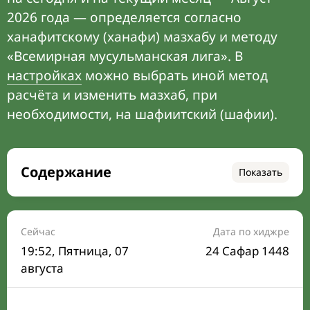
2026 года — определяется согласно
ханафитскому (ханафи) мазхабу и методу
«Всемирная мусульманская лига». В
настройках
можно выбрать иной метод
расчёта и изменить мазхаб, при
необходимости, на шафиитский (шафии).
Содержание
Показать
Время намаза на сегодня
Расписание на месяц
Сейчас
Дата по хиджре
19:52
, Пятница, 07
24 Сафар 1448
Время Сухура и Ифтара на сегодня
августа
Календарь рамадана