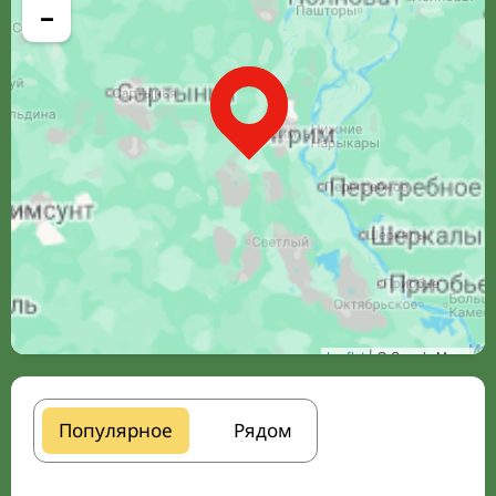
−
Leaflet
| © Google Maps
Популярное
Рядом