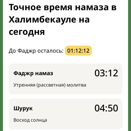
Точное время намаза в
Мечети и молельные комнаты
Халимбекауле на
Направление киблы
сегодня
До Фаджр осталось:
01:12:11
03:12
Фаджр намаз
Утренняя (рассветная) молитва
04:50
Шурук
Восход солнца