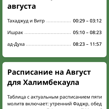
августа
Тахаджуд и Витр
00:29
–
03:12
Ишрак
05:10
–
08:23
ад-Духа
08:23
–
11:57
Расписание на Август
для Халимбекаула
Таблица с актуальным расписанием пяти о
молитв включает: утренний Фаджр, обеден