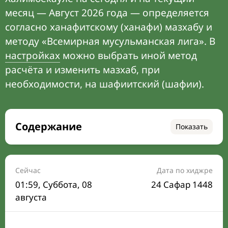
месяц — Август 2026 года — определяется
согласно ханафитскому (ханафи) мазхабу и
методу «Всемирная мусульманская лига». В
настройках
можно выбрать иной метод
расчёта и изменить мазхаб, при
необходимости, на шафиитский (шафии).
Содержание
Показать
Время намаза на сегодня
Расписание на месяц
Сейчас
Дата по хиджре
01:59
, Суббота, 08
24 Сафар 1448
Время Сухура и Ифтара на сегодня
августа
Календарь рамадана