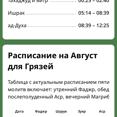
Тахаджуд и Витр
00:25
–
02:40
Ишрак
05:14
–
08:39
ад-Духа
08:39
–
12:25
Расписание на Август
для Грязей
Таблица с актуальным расписанием пяти о
молитв включает: утренний Фаджр, обеден
послеполуденный Аср, вечерний Магриб и
Дата
Фаджр
Шурук
Зухр
Аср