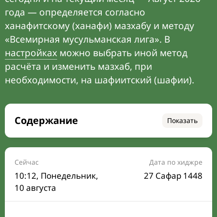
года — определяется согласно
ханафитскому (ханафи) мазхабу и методу
«Всемирная мусульманская лига». В
настройках
можно выбрать иной метод
расчёта и изменить мазхаб, при
необходимости, на шафиитский (шафии).
Содержание
Показать
Время намаза на сегодня
Расписание на месяц
Сейчас
Дата по хиджре
10:12
, Понедельник,
27 Сафар 1448
Время Сухура и Ифтара на сегодня
10 августа
Календарь рамадана