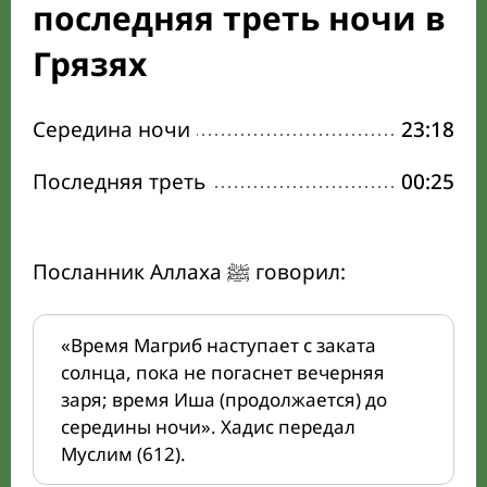
последняя треть ночи в
Грязях
Середина ночи
23:18
Последняя треть
00:25
Посланник Аллаха ﷺ говорил:
«Время Магриб наступает с заката
солнца, пока не погаснет вечерняя
заря; время Иша (продолжается) до
середины ночи». Хадис передал
Муслим (612).