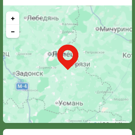
+
−
Leaflet
| © Google Maps