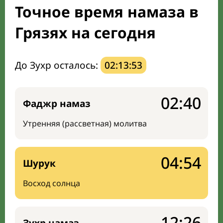
Точное время намаза в
Направление киблы
Грязях на сегодня
До Зухр осталось:
02:13:52
02:40
Фаджр намаз
Утренняя (рассветная) молитва
04:54
Шурук
Восход солнца
12:26