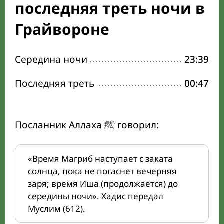
последняя треть ночи в
Грайвороне
Середина ночи
23:39
Последняя треть
00:47
Посланник Аллаха ﷺ говорил:
«Время Магриб наступает с заката
солнца, пока не погаснет вечерняя
заря; время Иша (продолжается) до
середины ночи». Хадис передал
Муслим (612).