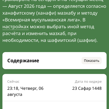
— Август 2026 года — определяется согласно
ханафитскому (ханафи) мазхабу и методу
«Всемирная мусульманская лига». В
настройках
можно выбрать иной метод
расчёта и изменить мазхаб, при
необходимости, на шафиитский (шафии).
Содержание
Показать
Время намаза на сегодня
Расписание на месяц
Сейчас
Дата по хиджре
23:18
, Четверг, 06
23 Сафар 1448
Время Сухура и Ифтара на сегодня
августа
Календарь рамадана