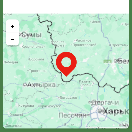
+
−
Leaflet
| © Google Maps