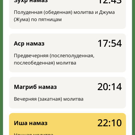
Зухр намаз
Полуденная (обеденная) молитва и Джума
(Жума) по пятницам
17:54
Аср намаз
Предвечерняя (послеполуденная,
послеобеденная) молитва
20:14
Магриб намаз
Вечерняя (закатная) молитва
22:10
Иша намаз