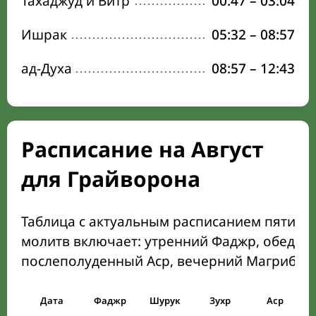
Тахаджуд и Витр
00:47
–
03:04
Ишрак
05:32
–
08:57
ад-Духа
08:57
–
12:43
Расписание на Август
для Грайворона
Таблица с актуальным расписанием пяти о
молитв включает: утренний Фаджр, обеден
послеполуденный Аср, вечерний Магриб и
Дата
Фаджр
Шурук
Зухр
Аср