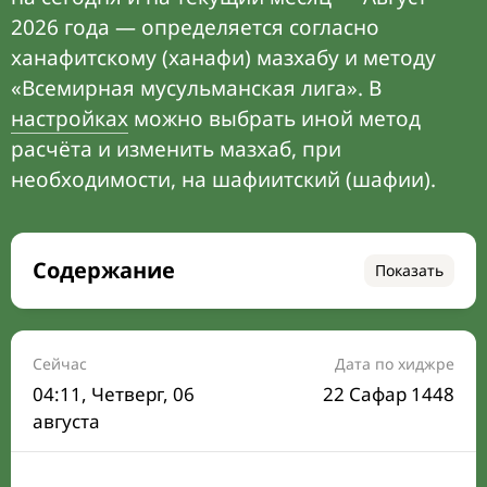
2026 года — определяется согласно
ханафитскому (ханафи) мазхабу и методу
«Всемирная мусульманская лига». В
настройках
можно выбрать иной метод
расчёта и изменить мазхаб, при
необходимости, на шафиитский (шафии).
Содержание
Показать
Время намаза на сегодня
Расписание на месяц
Сейчас
Дата по хиджре
04:11
, Четверг, 06
22 Сафар 1448
Время Сухура и Ифтара на сегодня
августа
Календарь рамадана