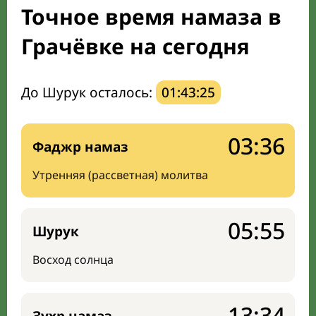
Точное время намаза в
Направление киблы
Грачёвке на сегодня
До Шурук осталось:
01:43:24
03:36
Фаджр намаз
Утренняя (рассветная) молитва
05:55
Шурук
Восход солнца
13:34