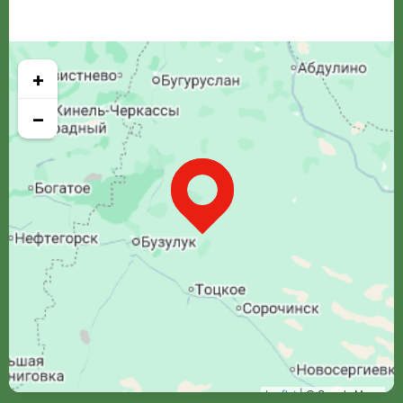
+
−
Leaflet
| © Google Maps