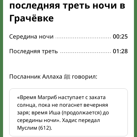
последняя треть ночи в
Грачёвке
Середина ночи
00:25
Последняя треть
01:28
Посланник Аллаха ﷺ говорил:
«Время Магриб наступает с заката
солнца, пока не погаснет вечерняя
заря; время Иша (продолжается) до
середины ночи». Хадис передал
Муслим (612).