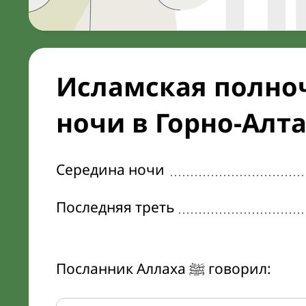
Исламская полноч
ночи в Горно-Алт
Середина ночи
Последняя треть
Посланник Аллаха ﷺ говорил: