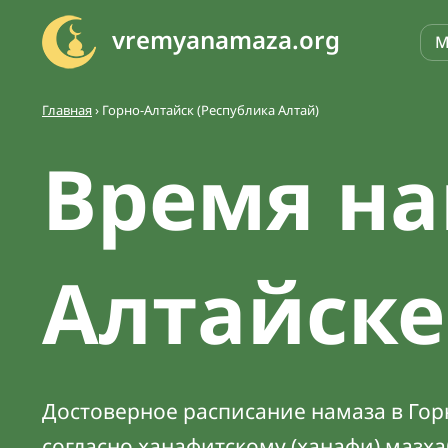
vremyanamaza.org
М
Главная
›
Горно-Алтайск (Республика Алтай)
Время на
Алтайске
Достоверное расписание намаза в Горн
согласно ханафитскому (ханафи) мазх