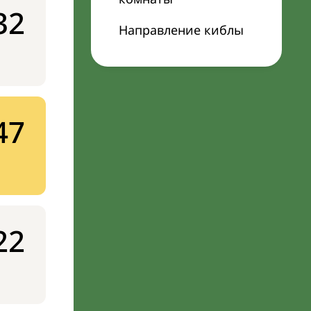
32
Направление киблы
47
22