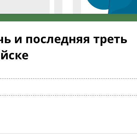
ь и последняя треть
айске