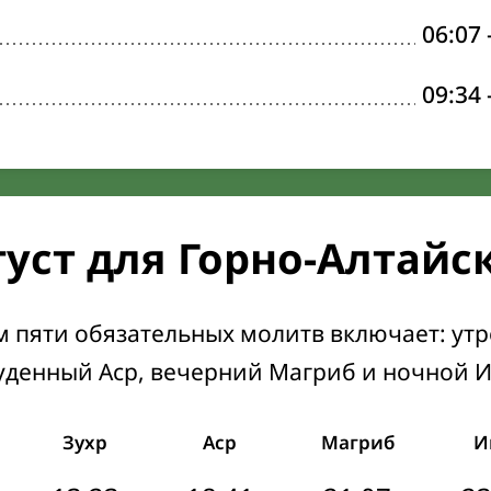
06:07
09:34
густ для Горно-Алтайс
м пяти обязательных молитв включает: ут
уденный Аср, вечерний Магриб и ночной 
Зухр
Аср
Магриб
И