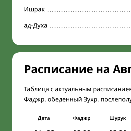
Ишрак
ад-Духа
Расписание на Ав
Таблица с актуальным расписание
Фаджр, обеденный Зухр, послепол
Дата
Фаджр
Шурук