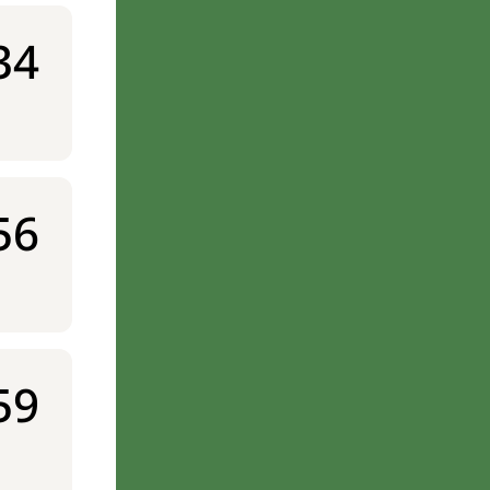
34
56
59