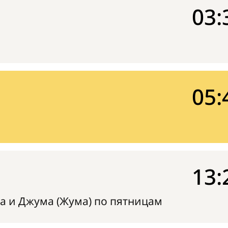
03:
05:
13:
а и Джума (Жума) по пятницам