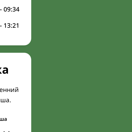
–
09:34
–
13:21
ка
ренний
Иша.
ша