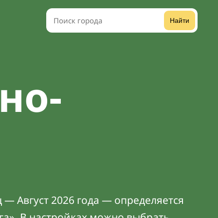
Найти
но-
 — Август 2026 года — определяется
га». В
настройках
можно выбрать