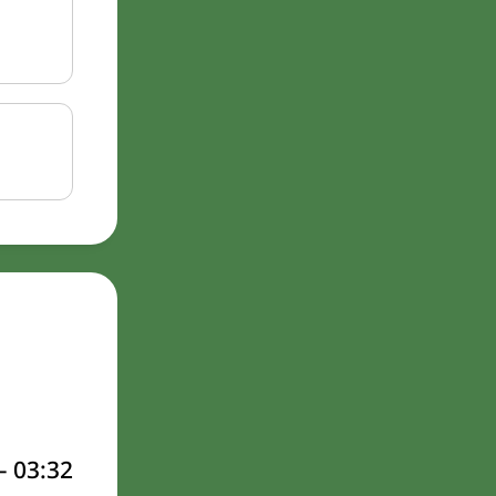
–
03:32