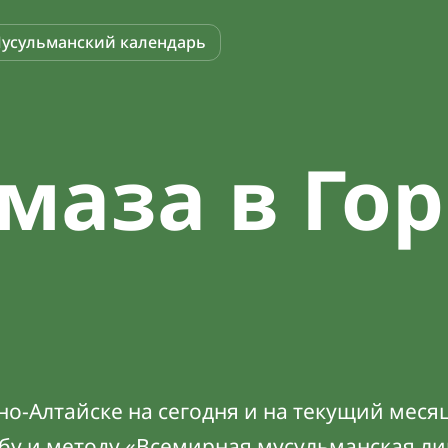
усульманский календарь
маза в Гор
о-Алтайске на сегодня и на текущий месяц
абу и методу «Всемирная мусульманская ли