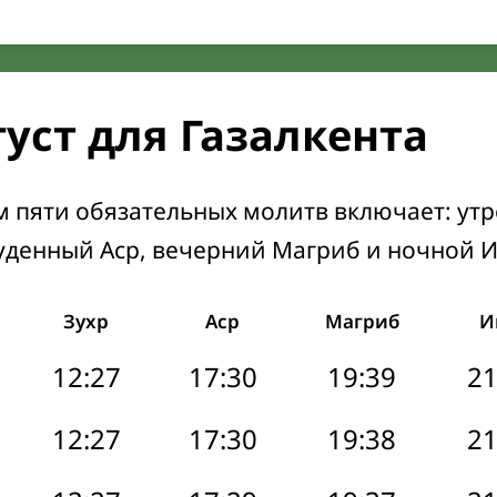
уст для Газалкента
м пяти обязательных молитв включает: ут
уденный Аср, вечерний Магриб и ночной 
Зухр
Аср
Магриб
И
12:27
17:30
19:39
21
12:27
17:30
19:38
21