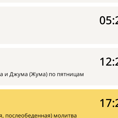
05:
12:
а и Джума (Жума) по пятницам
17:
я, послеобеденная) молитва