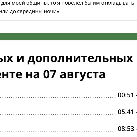
 для моей общины, то я повелел бы им откладывать
или до середины ночи».
ых и дополнительных
нте на 07 августа
00:51
05:41
08:53