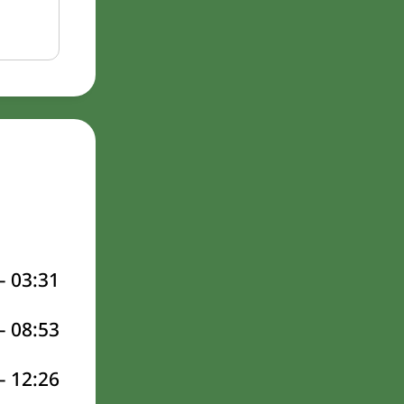
–
03:31
–
08:53
–
12:26