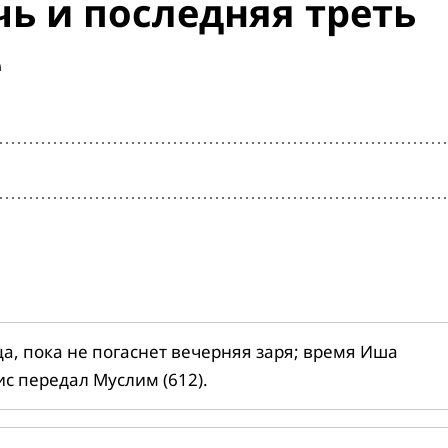
ь и последняя треть
е
ца, пока не погаснет вечерняя заря; время Иша
ис передал Муслим (612).