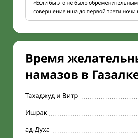
«Если бы это не было обременительным
совершение иша до первой трети ночи 
Время желательн
намазов в Газалке
Тахаджуд и Витр
Ишрак
ад-Духа