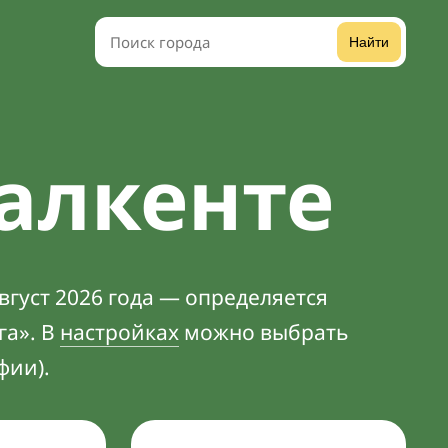
Найти
залкенте
вгуст 2026 года — определяется
га». В
настройках
можно выбрать
фии).