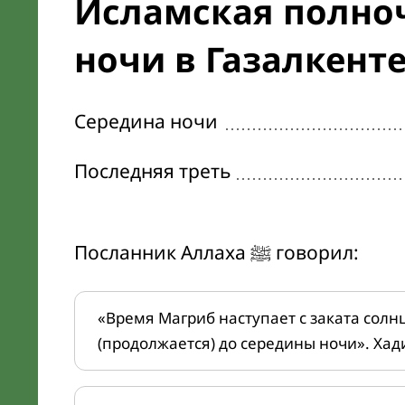
Исламская полноч
ночи в Газалкент
Середина ночи
Последняя треть
Посланник Аллаха ﷺ говорил:
«Время Магриб наступает с заката солн
(продолжается) до середины ночи». Хад