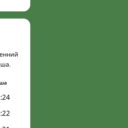
ренний
Иша.
ша
:24
:22