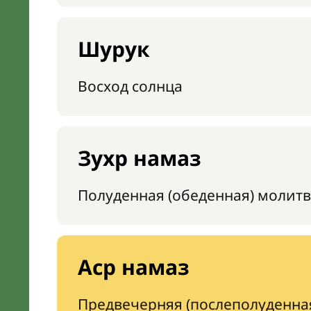
Шурук
Восход солнца
Зухр намаз
Полуденная (обеденная) молитв
Аср намаз
Предвечерняя (послеполуденна