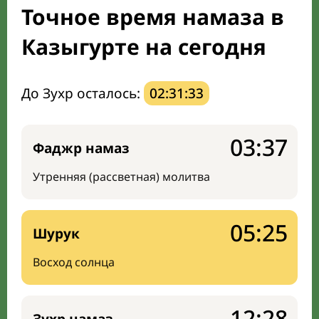
Точное время намаза в
Направление киблы
Казыгурте на сегодня
До Зухр осталось:
02:31:32
03:37
Фаджр намаз
Утренняя (рассветная) молитва
05:25
Шурук
Восход солнца
12:28