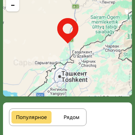
−
Leaflet
| © Google Maps
Популярное
Рядом