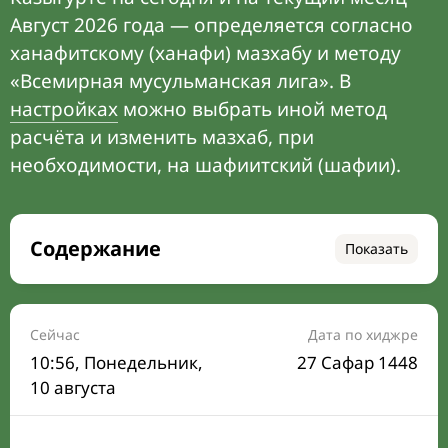
Август 2026 года — определяется согласно
ханафитскому (ханафи) мазхабу и методу
«Всемирная мусульманская лига». В
настройках
можно выбрать иной метод
расчёта и изменить мазхаб, при
необходимости, на шафиитский (шафии).
Содержание
Показать
Время намаза на сегодня
Расписание на месяц
Сейчас
Дата по хиджре
10:56
, Понедельник,
27 Сафар 1448
Время Сухура и Ифтара на сегодня
10 августа
Календарь рамадана