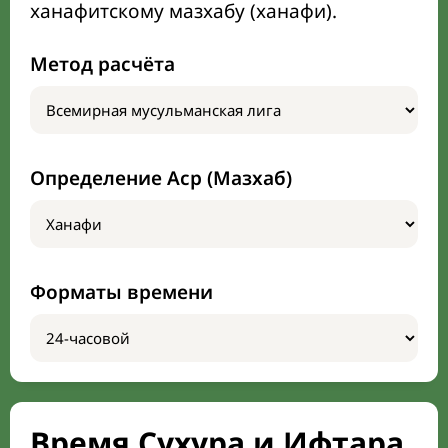
ханафитскому мазхабу (ханафи).
Метод расчёта
Определение Аср (Мазхаб)
Форматы времени
Время Сухура и Ифтара