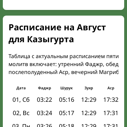
Расписание на Август
для Казыгурта
Таблица с актуальным расписанием пяти о
молитв включает: утренний Фаджр, обеден
послеполуденный Аср, вечерний Магриб и
Дата
Фаджр
Шурук
Зухр
Аср
01, Сб
03:22
05:16
12:29
17:32
02, Вс
03:24
05:17
12:29
17:31
03, Пн
03:26
05:18
12:29
17:31