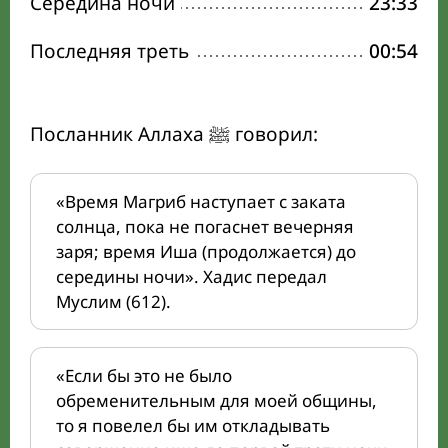
Середина ночи
23:33
Последняя треть
00:54
Посланник Аллаха ﷺ говорил:
«Время Магриб наступает с заката
солнца, пока не погаснет вечерняя
заря; время Иша (продолжается) до
середины ночи». Хадис передал
Муслим (612).
«Если бы это не было
обременительным для моей общины,
то я повелел бы им откладывать