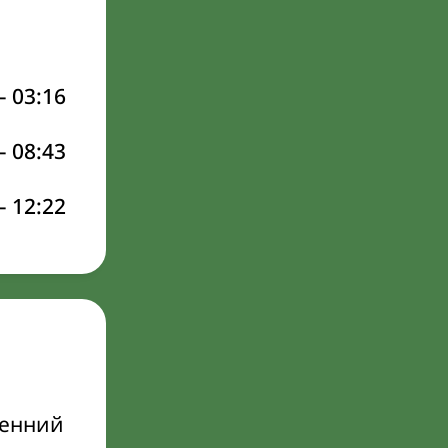
–
03:16
–
08:43
–
12:22
ренний