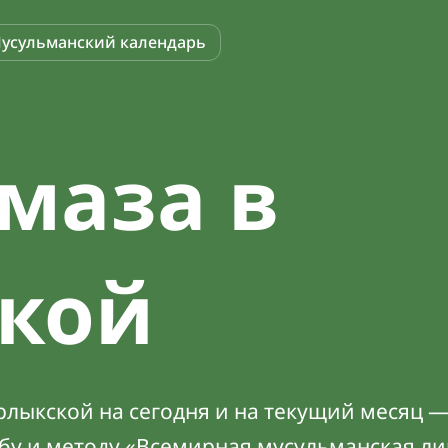
усульманский календарь
маза в
ской
лыкской на сегодня и на текущий месяц —
абу и методу «Всемирная мусульманская ли