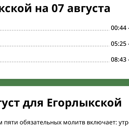
ской на 07 августа
00:44
05:25
08:43
густ для Егорлыкской
м пяти обязательных молитв включает: ут