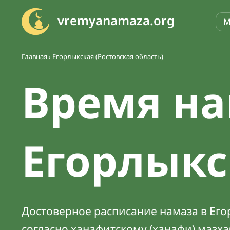
vremyanamaza.org
М
Главная
›
Егорлыкская (Ростовская область)
Время на
Егорлык
Достоверное расписание намаза в Егор
согласно ханафитскому (ханафи) мазх