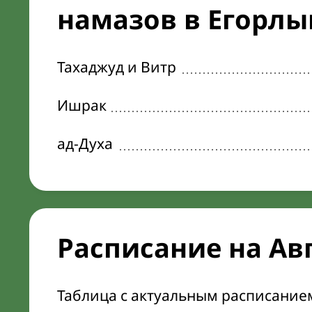
намазов в Егорлык
Тахаджуд и Витр
Ишрак
ад-Духа
Расписание на Ав
Таблица с актуальным расписание