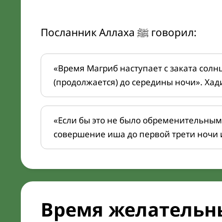
Посланник Аллаха ﷺ говорил:
«Время Магриб наступает с заката солн
(продолжается) до середины ночи». Хад
«Если бы это не было обременительным
совершение иша до первой трети ночи 
Время желательн