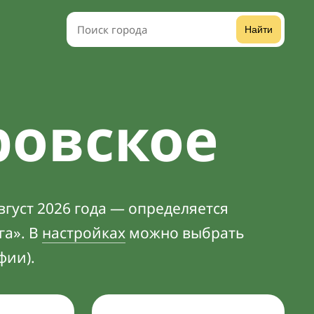
Найти
ровское
вгуст 2026 года — определяется
га». В
настройках
можно выбрать
фии).