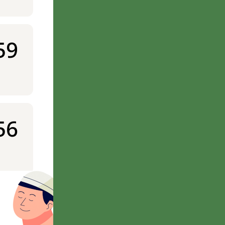
59
56