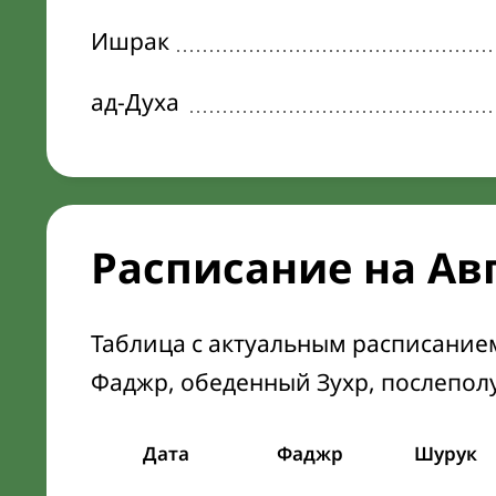
Ишрак
ад-Духа
Расписание на Ав
Таблица с актуальным расписание
Фаджр, обеденный Зухр, послепол
Дата
Фаджр
Шурук