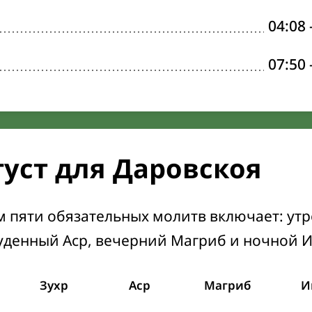
04:08
07:50
густ для Даровскоя
м пяти обязательных молитв включает: ут
уденный Аср, вечерний Магриб и ночной 
Зухр
Аср
Магриб
И