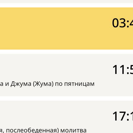
03:
11:
а и Джума (Жума) по пятницам
17:
я, послеобеденная) молитва