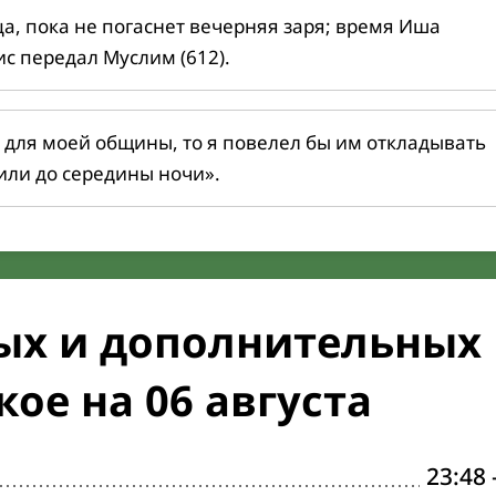
ца, пока не погаснет вечерняя заря; время Иша
ис передал Муслим (612).
 для моей общины, то я повелел бы им откладывать
или до середины ночи».
ых и дополнительных
ое на 06 августа
23:48