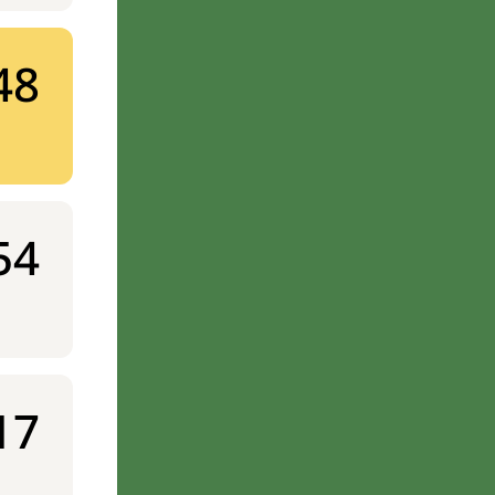
48
54
17