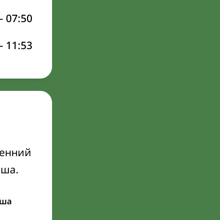
–
07:50
–
11:53
ренний
Иша.
ша