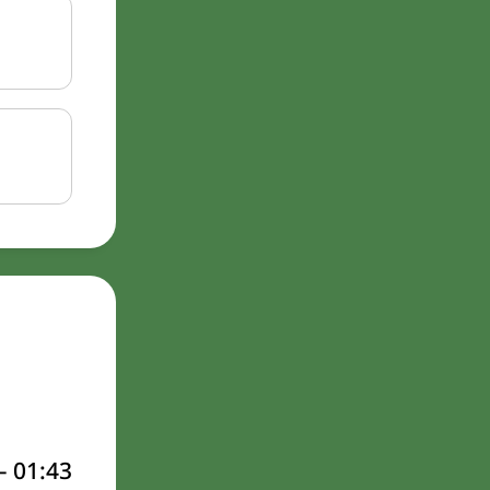
–
01:43