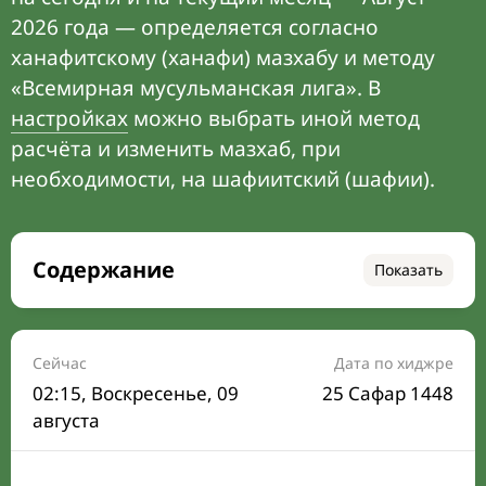
2026 года — определяется согласно
ханафитскому (ханафи) мазхабу и методу
«Всемирная мусульманская лига». В
настройках
можно выбрать иной метод
расчёта и изменить мазхаб, при
необходимости, на шафиитский (шафии).
Содержание
Показать
Время намаза на сегодня
Расписание на месяц
Сейчас
Дата по хиджре
02:15
, Воскресенье, 09
25 Сафар 1448
Время Сухура и Ифтара на сегодня
августа
Календарь рамадана