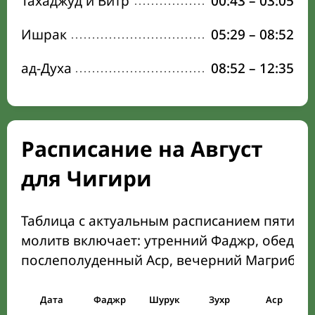
Тахаджуд и Витр
00:43
–
03:05
Ишрак
05:29
–
08:52
ад-Духа
08:52
–
12:35
Расписание на Август
для Чигири
Таблица с актуальным расписанием пяти о
молитв включает: утренний Фаджр, обеден
послеполуденный Аср, вечерний Магриб и
Дата
Фаджр
Шурук
Зухр
Аср