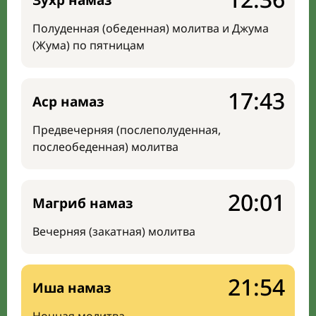
Зухр намаз
Полуденная (обеденная) молитва и Джума
(Жума) по пятницам
17:43
Аср намаз
Предвечерняя (послеполуденная,
послеобеденная) молитва
20:01
Магриб намаз
Вечерняя (закатная) молитва
21:54
Иша намаз