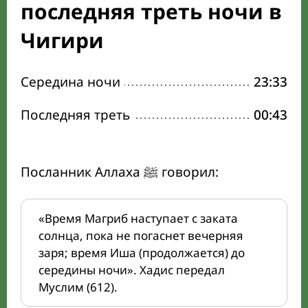
последняя треть ночи в
Чигири
Середина ночи
23:33
Последняя треть
00:43
Посланник Аллаха ﷺ говорил:
«Время Магриб наступает с заката
солнца, пока не погаснет вечерняя
заря; время Иша (продолжается) до
середины ночи». Хадис передал
Муслим (612).