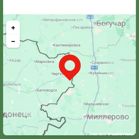
+
−
Leaflet
| © Google Maps