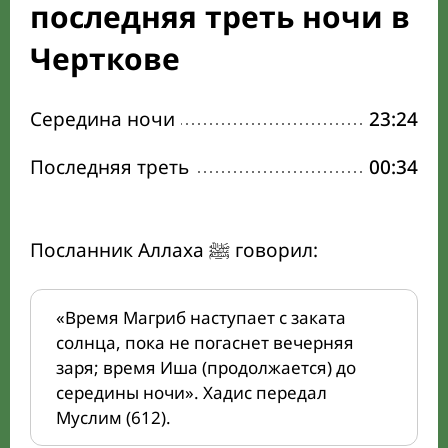
последняя треть ночи в
Черткове
Середина ночи
23:24
Последняя треть
00:34
Посланник Аллаха ﷺ говорил:
«Время Магриб наступает с заката
солнца, пока не погаснет вечерняя
заря; время Иша (продолжается) до
середины ночи». Хадис передал
Муслим (612).