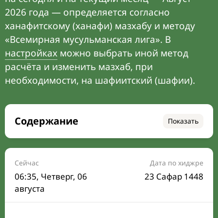
2026 года — определяется согласно
ханафитскому (ханафи) мазхабу и методу
«Всемирная мусульманская лига». В
настройках
можно выбрать иной метод
расчёта и изменить мазхаб, при
необходимости, на шафиитский (шафии).
Содержание
Показать
Время намаза на сегодня
Расписание на месяц
Сейчас
Дата по хиджре
06:35
, Четверг, 06
23 Сафар 1448
Время Сухура и Ифтара на сегодня
августа
Календарь рамадана