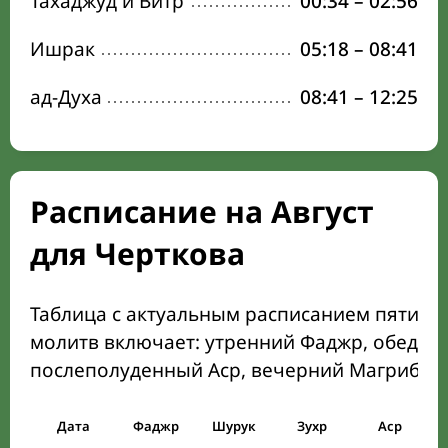
Тахаджуд и Витр
00:34
–
02:56
Ишрак
05:18
–
08:41
ад-Духа
08:41
–
12:25
Расписание на Август
для Черткова
Таблица с актуальным расписанием пяти о
молитв включает: утренний Фаджр, обеден
послеполуденный Аср, вечерний Магриб и
Дата
Фаджр
Шурук
Зухр
Аср