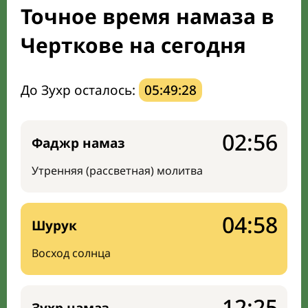
Точное время намаза в
Направление киблы
Черткове на сегодня
До Зухр осталось:
05:49:27
02:56
Фаджр намаз
Утренняя (рассветная) молитва
04:58
Шурук
Восход солнца
12:25