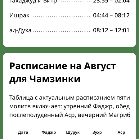
Тахаджуд и Витр
23:55
–
02:04
Ишрак
04:44
–
08:12
ад-Духа
08:12
–
12:01
Расписание на Август
для Чамзинки
Таблица с актуальным расписанием пяти о
молитв включает: утренний Фаджр, обеден
послеполуденный Аср, вечерний Магриб и
Дата
Фаджр
Шурук
Зухр
Аср