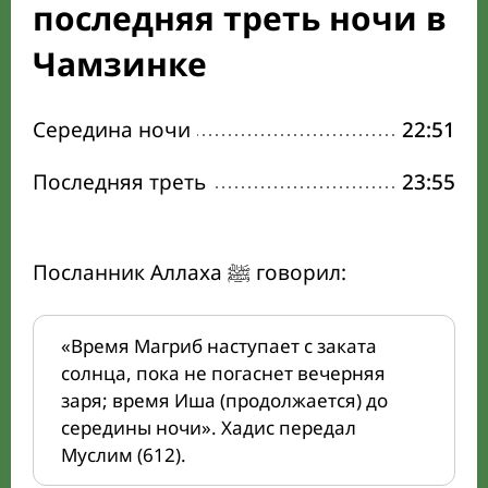
последняя треть ночи в
Чамзинке
Середина ночи
22:51
Последняя треть
23:55
Посланник Аллаха ﷺ говорил:
«Время Магриб наступает с заката
солнца, пока не погаснет вечерняя
заря; время Иша (продолжается) до
середины ночи». Хадис передал
Муслим (612).