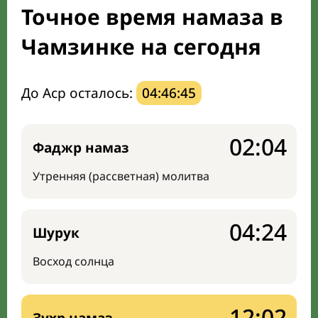
Точное время намаза в
Направление киблы
Чамзинке на сегодня
До Аср осталось:
04:46:44
02:04
Фаджр намаз
Утренняя (рассветная) молитва
04:24
Шурук
Восход солнца
12:02