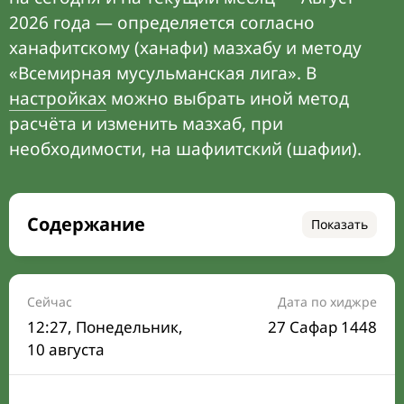
2026 года — определяется согласно
ханафитскому (ханафи) мазхабу и методу
«Всемирная мусульманская лига». В
настройках
можно выбрать иной метод
расчёта и изменить мазхаб, при
необходимости, на шафиитский (шафии).
Содержание
Показать
Время намаза на сегодня
Расписание на месяц
Сейчас
Дата по хиджре
12:27
, Понедельник,
27 Сафар 1448
Время Сухура и Ифтара на сегодня
10 августа
Календарь рамадана