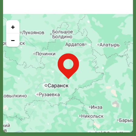
+
−
Leaflet
| © Google Maps