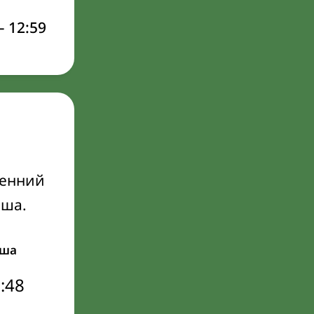
–
12:59
ренний
Иша.
ша
:48