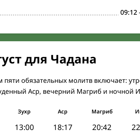
09:12
густ для Чадана
м пяти обязательных молитв включает: ут
уденный Аср, вечерний Магриб и ночной 
Зухр
Аср
Магриб
И
13:00
18:17
20:42
22