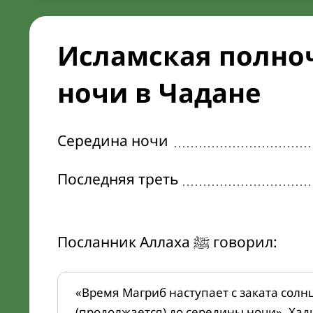
Исламская полноч
ночи в Чадане
Середина ночи
Последняя треть
Посланник Аллаха ﷺ говорил:
«Время Магриб наступает с заката солн
(продолжается) до середины ночи». Хад