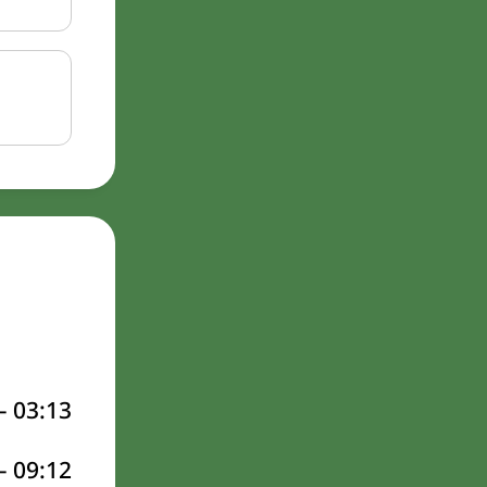
–
03:13
–
09:12