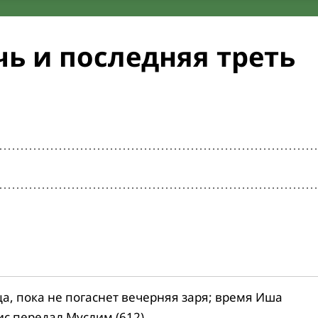
ь и последняя треть
ца, пока не погаснет вечерняя заря; время Иша
ис передал Муслим (612).