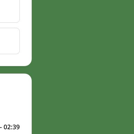
–
02:39