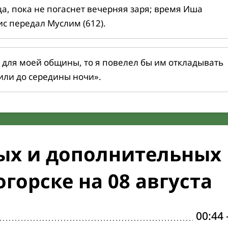
ца, пока не погаснет вечерняя заря; время Иша
ис передал Муслим (612).
 для моей общины, то я повелел бы им откладывать
или до середины ночи».
ых и дополнительных
горске на 08 августа
00:44