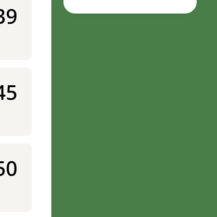
39
45
50