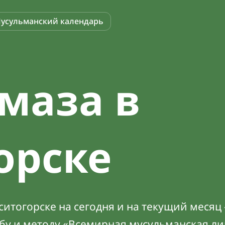
усульманский календарь
маза в
орске
итогорске на сегодня и на текущий месяц 
абу и методу «Всемирная мусульманская ли