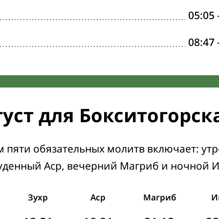
05:05
08:47
густ для Бокситогорск
м пяти обязательных молитв включает: ут
уденный Аср, вечерний Магриб и ночной 
Зухр
Аср
Магриб
И