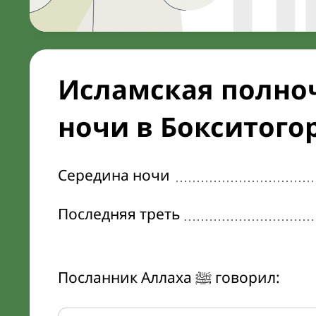
Исламская полноч
ночи в Бокситого
Середина ночи
Последняя треть
Посланник Аллаха ﷺ говорил: