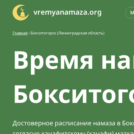
vremyanamaza.org
М
Главная
›
Бокситогорск (Ленинградская область)
Время на
Бокситог
Достоверное расписание намаза в Бокс
согласно ханафитскому (ханафи) мазх