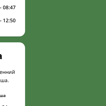
–
08:47
–
12:50
а
ренний
Иша.
ша