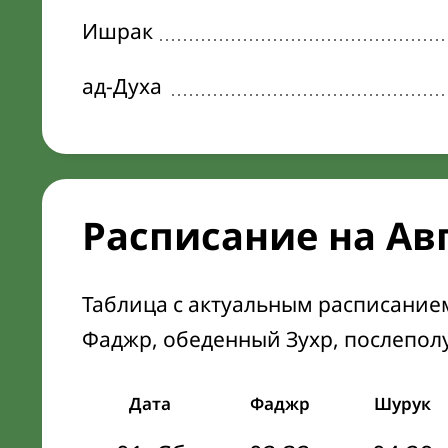
Ишрак
ад-Духа
Расписание на Ав
Таблица с актуальным расписание
Фаджр, обеденный Зухр, послепол
Дата
Фаджр
Шурук