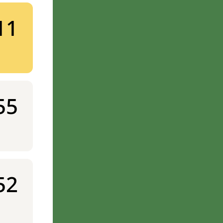
11
55
52