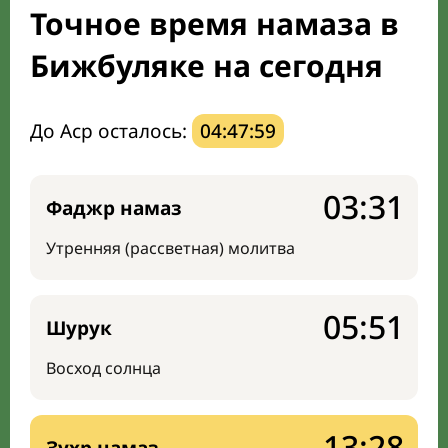
Точное время намаза в
Мечети и молельные комнаты
Бижбуляке на сегодня
Направление киблы
До Аср осталось:
04:47:58
03:31
Фаджр намаз
Утренняя (рассветная) молитва
05:51
Шурук
Восход солнца
13:28