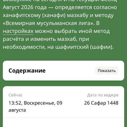
Август 2026 года — определяется согласно
ханафитскому (ханафи) мазхабу и методу
«Всемирная мусульманская лига». В
настройках
можно выбрать иной метод
расчёта и изменить мазхаб, при
необходимости, на шафиитский (шафии).
Содержание
Показать
Время намаза на сегодня
Расписание на месяц
Сейчас
Дата по хиджре
13:52
, Воскресенье, 09
26 Сафар 1448
Время Сухура и Ифтара на сегодня
августа
Календарь рамадана