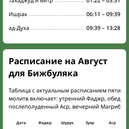
Тахаджуд и Витр
01:22
–
03:31
Ишрак
06:11
–
09:39
ад-Духа
09:39
–
13:28
Расписание на Август
для Бижбуляка
Таблица с актуальным расписанием пяти о
молитв включает: утренний Фаджр, обеден
послеполуденный Аср, вечерний Магриб и
Дата
Фаджр
Шурук
Зухр
Аср