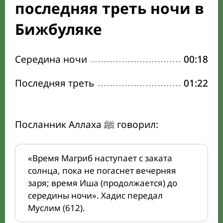
последняя треть ночи в
Бижбуляке
Середина ночи
00:18
Последняя треть
01:22
Посланник Аллаха ﷺ говорил:
«Время Магриб наступает с заката
солнца, пока не погаснет вечерняя
заря; время Иша (продолжается) до
середины ночи». Хадис передал
Муслим (612).