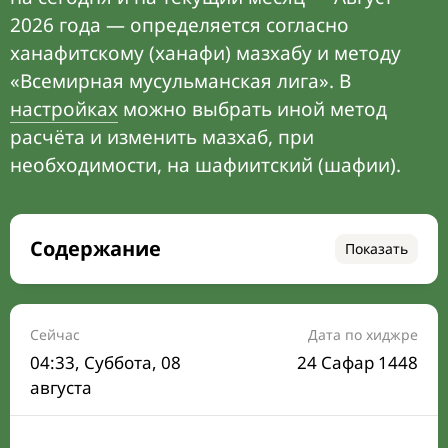
2026 года — определяется согласно
ханафитскому (ханафи) мазхабу и методу
«Всемирная мусульманская лига». В
настройках
можно выбрать иной метод
расчёта и изменить мазхаб, при
необходимости, на шафиитский (шафии).
Содержание
Показать
Время намаза на сегодня
Расписание на месяц
Сейчас
Дата по хиджре
04:33
, Суббота, 08
24 Сафар 1448
Время Сухура и Ифтара на сегодня
августа
Календарь рамадана