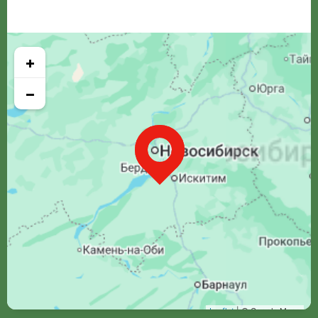
+
−
Leaflet
| © Google Maps