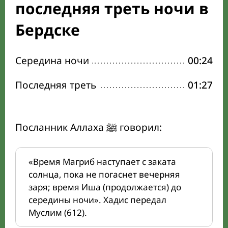
последняя треть ночи в
Бердске
Середина ночи
00:24
Последняя треть
01:27
Посланник Аллаха ﷺ говорил:
«Время Магриб наступает с заката
солнца, пока не погаснет вечерняя
заря; время Иша (продолжается) до
середины ночи». Хадис передал
Муслим (612).