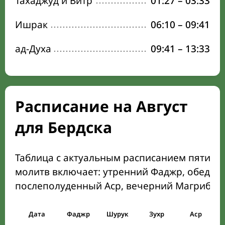
Тахаджуд и Витр
01:27
–
03:33
Ишрак
06:10
–
09:41
ад-Духа
09:41
–
13:33
Расписание на Август
для Бердска
Таблица с актуальным расписанием пяти о
молитв включает: утренний Фаджр, обеден
послеполуденный Аср, вечерний Магриб и
Дата
Фаджр
Шурук
Зухр
Аср