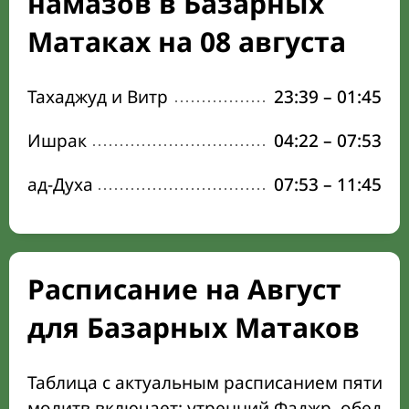
намазов в Базарных
Матаках на 08 августа
Тахаджуд и Витр
23:39
–
01:45
Ишрак
04:22
–
07:53
ад-Духа
07:53
–
11:45
Расписание на Август
для Базарных Матаков
Таблица с актуальным расписанием пяти о
молитв включает: утренний Фаджр, обеден