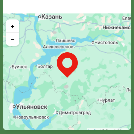
+
−
Leaflet
| © Google Maps