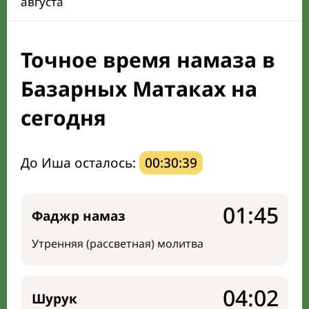
августа
Календарь рамадана
Точное время намаза в
Мечети и молельные комнаты
Базарных Матаках на
Направление киблы
сегодня
До Иша осталось:
00:30:38
01:45
Фаджр намаз
Утренняя (рассветная) молитва
04:02
Шурук