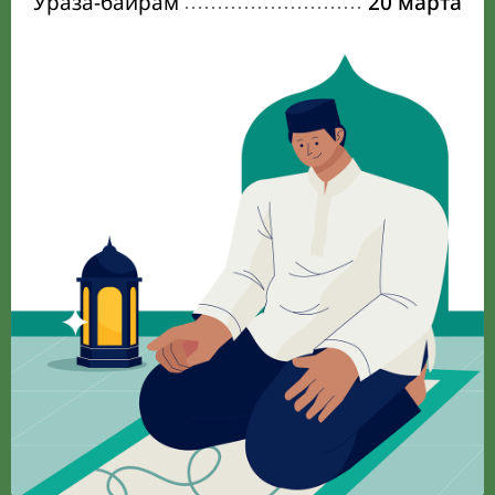
Ураза-байрам
20 марта