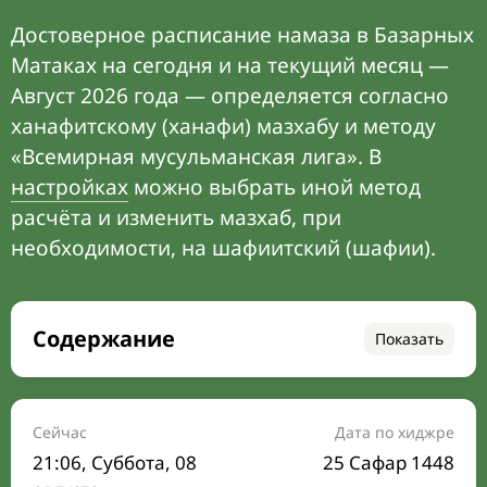
Достоверное расписание намаза в Базарных
Матаках на сегодня и на текущий месяц —
Август 2026 года — определяется согласно
ханафитскому (ханафи) мазхабу и методу
«Всемирная мусульманская лига». В
настройках
можно выбрать иной метод
расчёта и изменить мазхаб, при
необходимости, на шафиитский (шафии).
Содержание
Показать
Время намаза на сегодня
Расписание на месяц
Сейчас
Дата по хиджре
21:06
, Суббота, 08
25 Сафар 1448
Время Сухура и Ифтара на сегодня