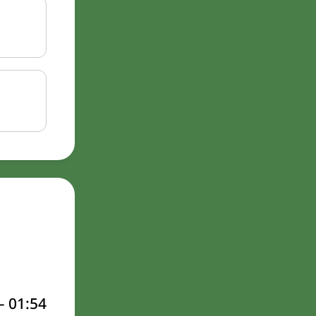
–
01:54