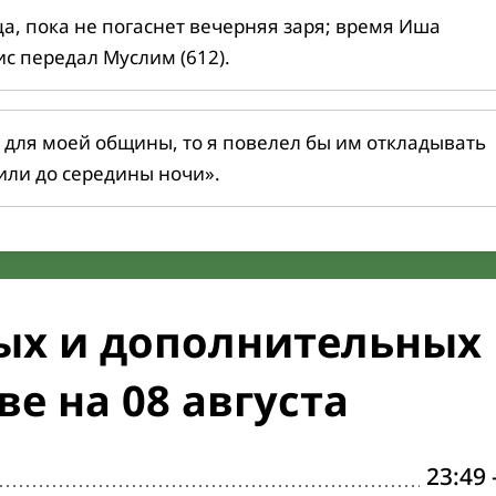
ца, пока не погаснет вечерняя заря; время Иша
ис передал Муслим (612).
 для моей общины, то я повелел бы им откладывать
или до середины ночи».
ых и дополнительных
е на 08 августа
23:49