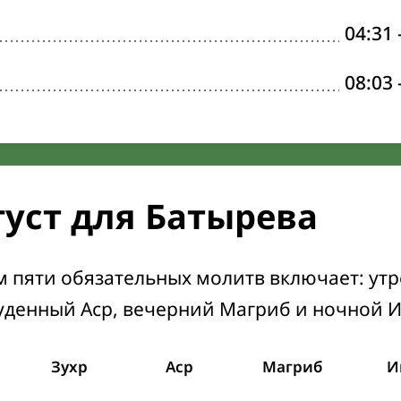
04:31
08:03
густ для Батырева
м пяти обязательных молитв включает: ут
уденный Аср, вечерний Магриб и ночной 
Зухр
Аср
Магриб
И