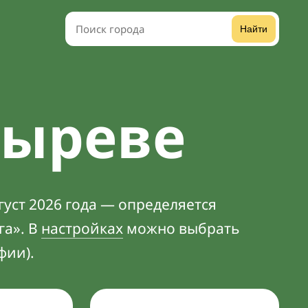
Найти
тыреве
густ 2026 года — определяется
га». В
настройках
можно выбрать
фии).