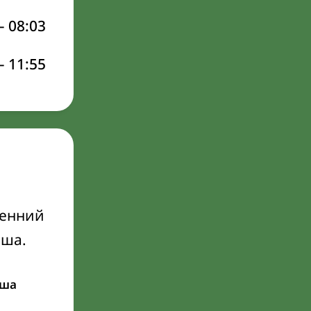
–
08:03
–
11:55
ренний
Иша.
ша