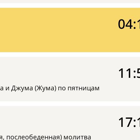
04:
11:
а и Джума (Жума) по пятницам
17:
я, послеобеденная) молитва