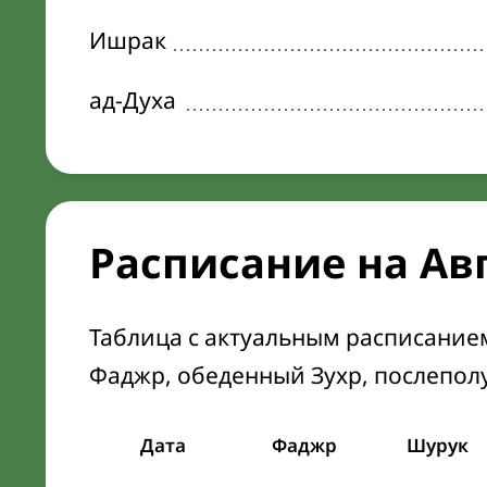
Ишрак
ад-Духа
Расписание на Ав
Таблица с актуальным расписание
Фаджр, обеденный Зухр, послепол
Дата
Фаджр
Шурук