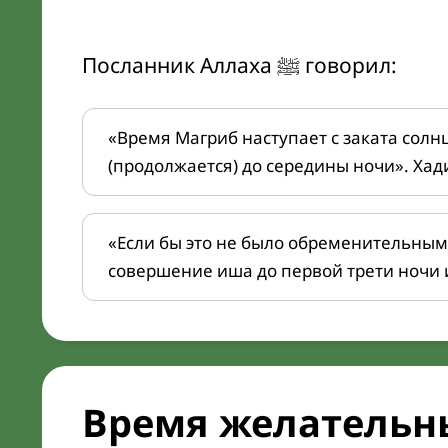
Посланник Аллаха ﷺ говорил:
«Время Магриб наступает с заката солн
(продолжается) до середины ночи». Хад
«Если бы это не было обременительным
совершение иша до первой трети ночи 
Время желательн