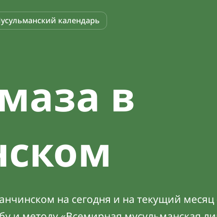
усульманский календарь
маза в
нском
анчинском на сегодня и на текущий месяц 
абу и методу «Всемирная мусульманская ли