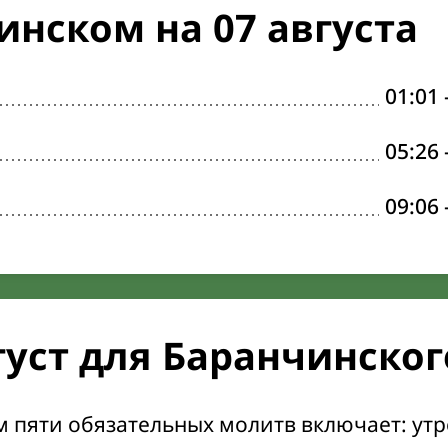
инском на 07 августа
01:01
05:26
09:06
густ для Баранчинског
м пяти обязательных молитв включает: ут