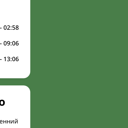
–
02:58
–
09:06
–
13:06
о
ренний