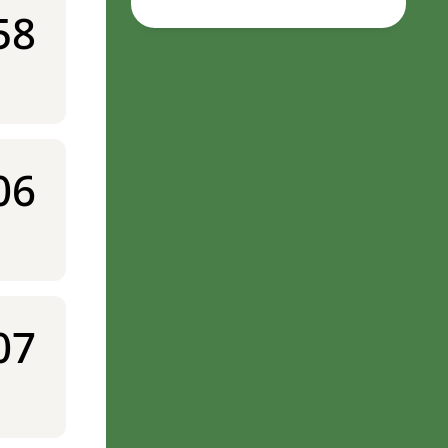
58
06
07