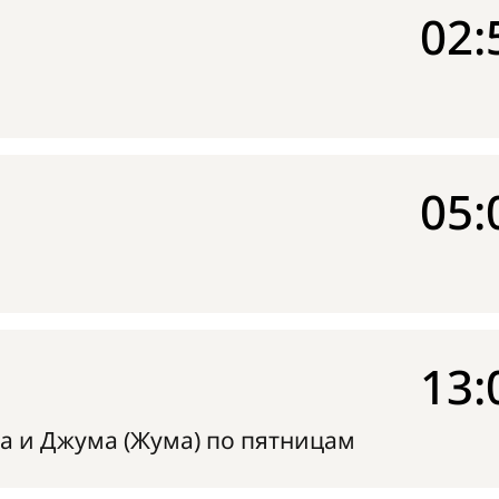
02:
05:
13:
а и Джума (Жума) по пятницам