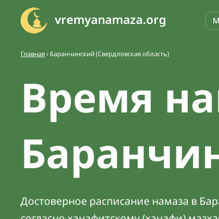
vremyanamaza.org
М
Главная
›
Баранчинский (Свердловская область)
Время на
Баранчи
Достоверное расписание намаза в Бар
согласно ханафитскому (ханафи) мазх