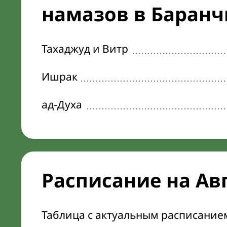
намазов в Баранч
Тахаджуд и Витр
Ишрак
ад-Духа
Расписание на Ав
Таблица с актуальным расписание